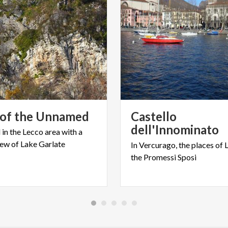
of
the
Unnamed
Castello
dell'Innominato
d
in
the
Lecco
area
with
a
iew
of
Lake
Garlate
In
Vercurago,
the
places
of
the
Promessi
Sposi