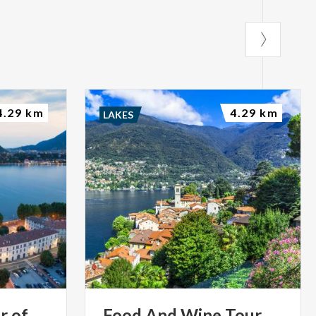
4.29 km
4.29 km
LAKES
r
of
Food And Wine Tour