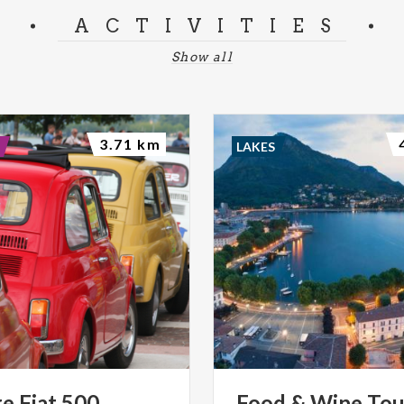
ACTIVITIES
Show all
3.71 km
LAKES
ge
Fiat
500
Food
&
Wine
Tou