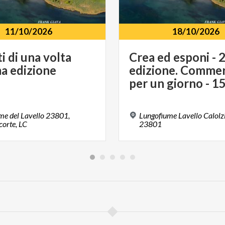
11/10/2026
18/10/2026
i
di
una
volta
Crea ed esponi - 
ma
edizione
edizione. Commer
me del Lavello 23801,
Lungofiume Lavello Calolzi
corte, LC
23801