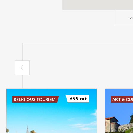
TA
655 mt
RELIGIOUS TOURISM
ART & CU