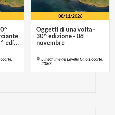
08/11/2026
20^
Oggetti di una volta -
ciante
30^ edizione - 08
per un giorno - 15^ edizione - 18 ottobre
novembre
ocorte,
Lungofiume del Lavello Calolziocorte,
23801