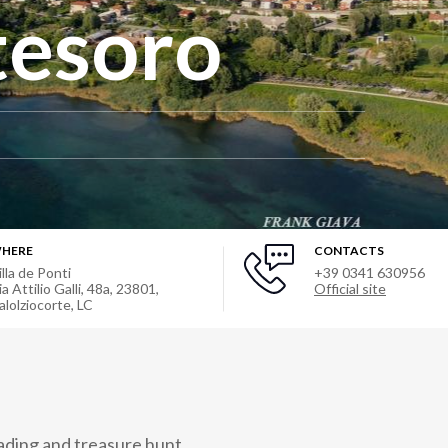
 tesoro
HERE
CONTACTS
illa de Ponti
+39 0341 630956
ia Attilio Galli, 48a, 23801,
Official site
alolziocorte, LC
ading and treasure hunt