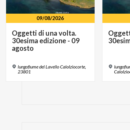
09/08/2026
Oggetti di una volta.
Oggett
30esima edizione - 09
30esi
agosto
lungofiume del Lavello Calolziocorte,
lungofiu
23801
Calolzio