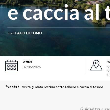
e caccia al
from
LAGO DI COMO
WHEN
W
07/06/2026
V
V
C
Events
Visita guidata, lettura sotto l'albero e caccia al tesoro
Breadcrumb
Guided tour, re