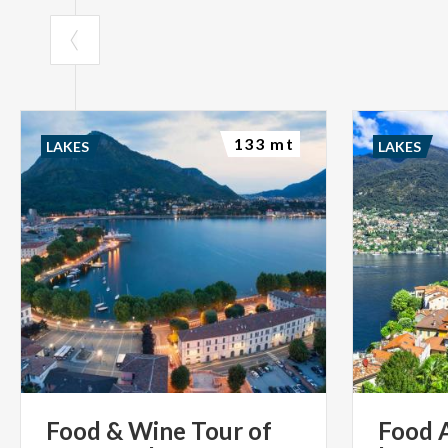
133 mt
LAKES
LAKES
Food
&
Wine
Tour
of
Food 