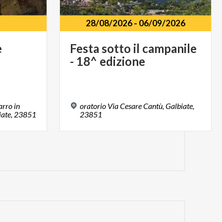
28/08/2026
-
06/09/2026
e
Festa
sotto
il
campanile
-
18^
edizione
arro in
oratorio Via Cesare Cantù, Galbiate,
iate, 23851
23851