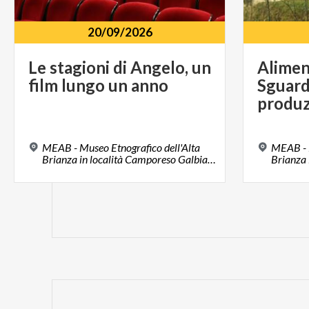
20/09/2026
Le
stagioni
di
Angelo,
un
Aliment
film
lungo
un
anno
Sguardi
MEAB - Museo Etnografico dell'Alta
MEAB - M
Brianza in località Camporeso Galbiate, 23851, Località Camporese