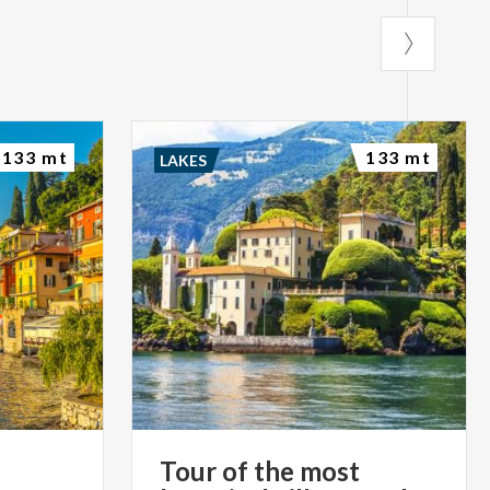
133 mt
133 mt
LAKES
Tour of the most