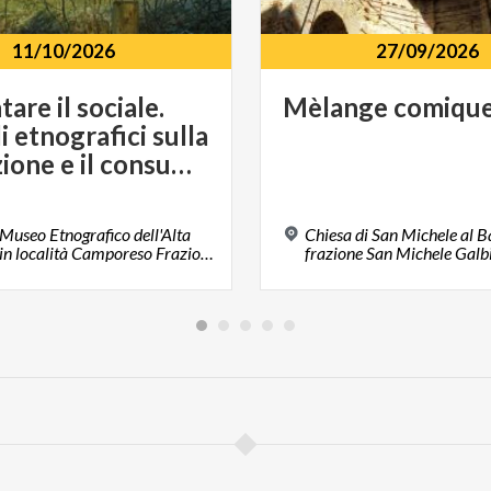
11/10/2026
27/09/2026
are il sociale.
Mèlange
comiqu
 etnografici sulla
produzione e il consumo di cibo nella contemporaneità
useo Etnografico dell'Alta
Chiesa di San Michele al B
Brianza in località Camporeso Frazione Camporeso, 23851, Galbiate , LC
frazione San Michele Galb