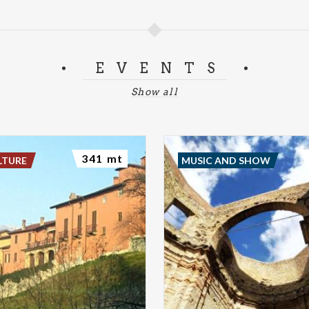
EVENTS
Show all
341 mt
LTURE
MUSIC AND SHOW