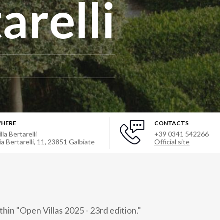
arelli
HERE
CONTACTS
lla Bertarelli
+39 0341 542266
ia Bertarelli, 11
,
23851
Galbiate
Official site
hin "Open Villas 2025 - 23rd edition."