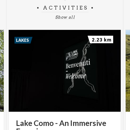
ACTIVITIES
Show all
2.23 km
LAKES
Lake
Como
-
An
Immersive