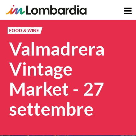
Skip
to
FOOD & WINE
main
Valmadrera
content
Vintage
Market - 27
settembre