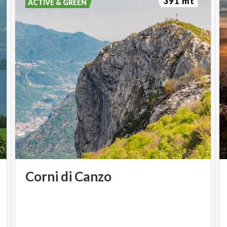
391 mt
ACTIVE & GREEN
Corni
di
Canzo