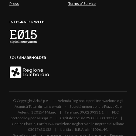
Press
Terms of Service
INTEGRATED WITH
SOLE SHAREHOLDER
© Copyright Aria S.p.A. - Azienda Regionale per l'Innovazione e gli
Acquisti Tutti i diritti riservati - Società unipersonale Piazza Gae
Aulenti, 1 20154 Milano | Telefono 39.02 39331.1 | PEC
protocollo@pec.ariaspa.it | Capitale sociale 25.000.000,00 € i.v. |
Codice Fiscale, Partita IVA, Iscrizione Registro delle Imprese di Milano
05017630152 | Iscritta al R.E.A. al n°1096149.
Società soggetta a direzione e coordinamento da parte della Regione