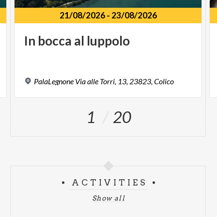
21/08/2026
-
23/08/2026
In
bocca
al
luppolo
PalaLegnone
Via
alle
Torri,
13,
23823,
Colico
1
20
ACTIVITIES
Show all