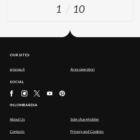
1
10
OUR SITES
ariaspa.it
Area operatori
SOCIAL
IN LOMBARDIA
About Us
Sole shareholder
Contacts
Privacy and Cookies