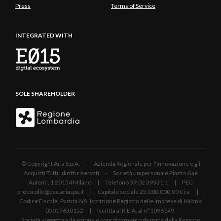
Press
Terms of Service
INTEGRATED WITH
SOLE SHAREHOLDER
© Copyright Aria S.p.A. - Azienda Regionale per l'Innovazione e gli
Acquisti Tutti i diritti riservati - Società unipersonale Piazza Gae
Aulenti, 1 20154 Milano | Telefono 39.02 39331.1 | PEC
protocollo@pec.ariaspa.it | Capitale sociale 25.000.000,00 € i.v. |
Codice Fiscale, Partita IVA, Iscrizione Registro delle Imprese di Milano
05017630152 | Iscritta al R.E.A. al n°1096149.
Società soggetta a direzione e coordinamento da parte della Regione