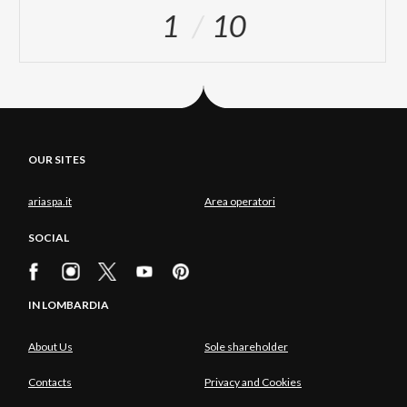
1
10
OUR SITES
ariaspa.it
Area operatori
SOCIAL
IN LOMBARDIA
About Us
Sole shareholder
Contacts
Privacy and Cookies