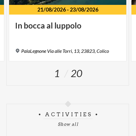
21/08/2026
-
23/08/2026
In
bocca
al
luppolo
PalaLegnone
Via
alle
Torri,
13,
23823,
Colico
1
20
ACTIVITIES
Show all