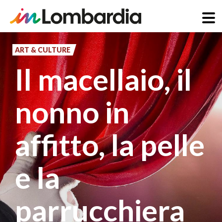
Skip
to
ART & CULTURE
main
Il macellaio, il
content
nonno in
affitto, la pelle
e la
parrucchiera