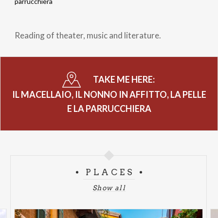
Breadcrumb
parrucchiera
Reading of theater, music and literature.
TAKE ME HERE:
IL MACELLAIO, IL NONNO IN AFFITTO, LA PELLE
E LA PARRUCCHIERA
PLACES
Show all