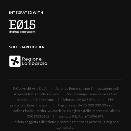
INTEGRATED WITH
SOLE SHAREHOLDER
© Copyright Aria S.p.A. - Azienda Regionale per l'Innovazione e gli
Acquisti Tutti i diritti riservati - Società unipersonale Piazza Gae
Aulenti, 1 20154 Milano | Telefono 39.02 39331.1 | PEC
protocollo@pec.ariaspa.it | Capitale sociale 25.000.000,00 € i.v. |
Codice Fiscale, Partita IVA, Iscrizione Registro delle Imprese di Milano
05017630152 | Iscritta al R.E.A. al n°1096149.
Società soggetta a direzione e coordinamento da parte della Regione
Lombardia.