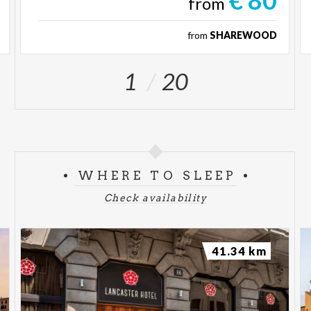
from
from
SHAREWOOD
1
20
WHERE TO SLEEP
Check availability
41.34 km