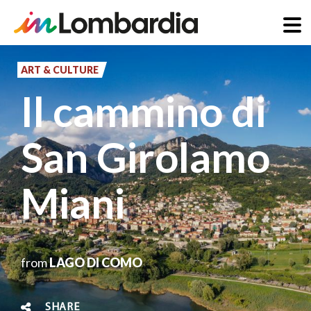
Skip
to
ART & CULTURE
main
Il cammino di
content
San Girolamo
Miani
from
LAGO DI COMO
SHARE