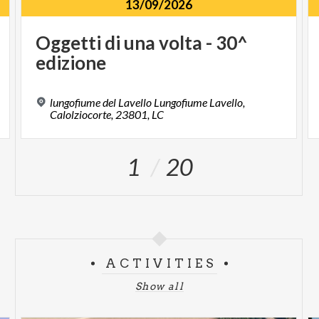
13/09/2026
Oggetti
di
una
volta
-
30^
edizione
lungofiume del Lavello Lungofiume Lavello,
Calolziocorte, 23801, LC
1
20
ACTIVITIES
Show all