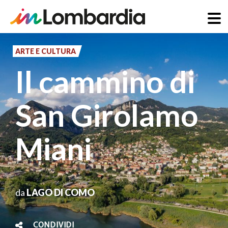
Salta
al
ARTE E CULTURA
contenuto
Il cammino di
principale
San Girolamo
Miani
da
LAGO DI COMO
CONDIVIDI