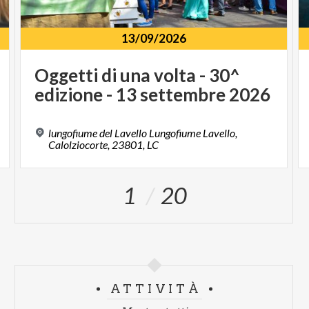
13/09/2026
Oggetti
di
una
volta
-
30^
edizione
-
13
settembre
2026
lungofiume del Lavello Lungofiume Lavello,
Calolziocorte, 23801, LC
1
20
ATTIVITÀ