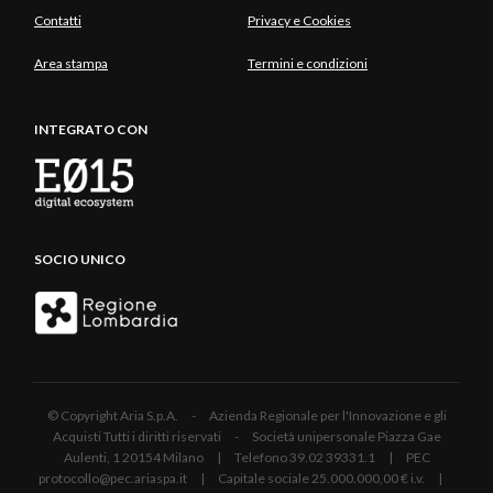
Contatti
Privacy e Cookies
Area stampa
Termini e condizioni
INTEGRATO CON
SOCIO UNICO
© Copyright Aria S.p.A. - Azienda Regionale per l'Innovazione e gli
Acquisti Tutti i diritti riservati - Società unipersonale Piazza Gae
Aulenti, 1 20154 Milano | Telefono 39.02 39331.1 | PEC
protocollo@pec.ariaspa.it | Capitale sociale 25.000.000,00 € i.v. |