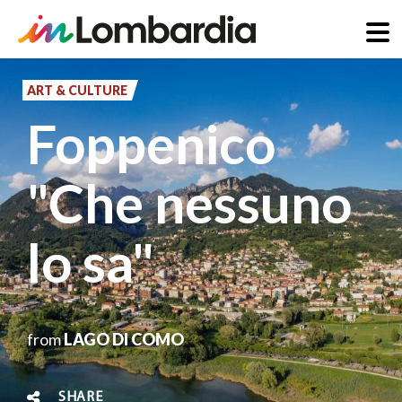
Skip
to
ART & CULTURE
main
Foppenico
content
"Che nessuno
lo sa"
from
LAGO DI COMO
SHARE