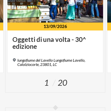
13/09/2026
Oggetti
di
una
volta
-
30^
edizione
lungofiume del Lavello Lungofiume Lavello,
Calolziocorte, 23801, LC
1
20