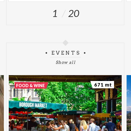
1
20
EVENTS
Show all
671 mt
FOOD & WINE