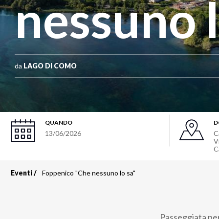
nessuno l
da
LAGO DI COMO
QUANDO
D
13/06/2026
C
V
C
Eventi
Foppenico "Che nessuno lo sa"
Briciole
di
Passeggiata per