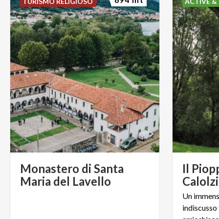
TURISMO RELIGIOSO
ACTIVE &
Monastero di Santa
Il Piop
Maria del Lavello
Calolz
Un immenso
indiscusso 