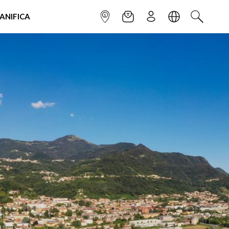
IANIFICA
INFOPOINT
NEWSLETTER
ISCRIVITI
LINGUA
CERCA