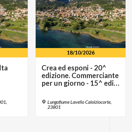
18/10/2026
lta
Crea ed esponi - 20^
edizione. Commerciante
per un giorno - 15^ edizione - 18 ottobre
801,
Lungofiume Lavello Calolziocorte,
23801