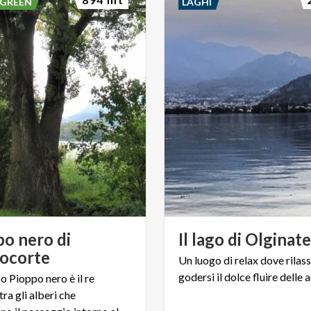
 GREEN
LAGHI
po nero di
Il
lago
di
Olginat
iocorte
Un
luogo
di
relax
dove
rilas
godersi
il
dolce
fluire
delle
a
 Pioppo nero è il re
tra gli alberi che