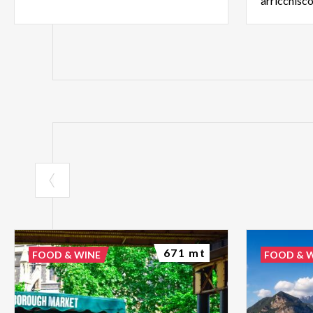
671 mt
FOOD & WINE
FOOD & 