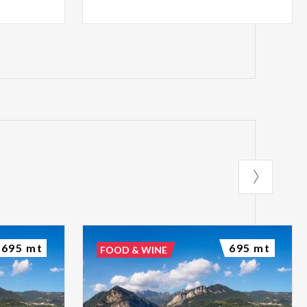
695 mt
695 mt
FOOD & WINE