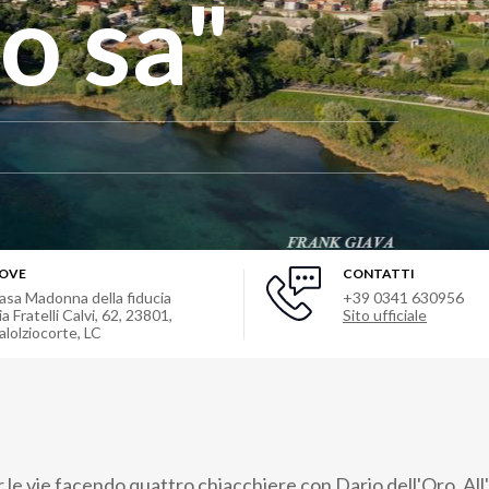
o sa"
OVE
CONTATTI
asa Madonna della fiducia
+39 0341 630956
ia Fratelli Calvi, 62, 23801,
Sito ufficiale
alolziocorte, LC
 le vie facendo quattro chiacchiere con Dario dell'Oro. All'