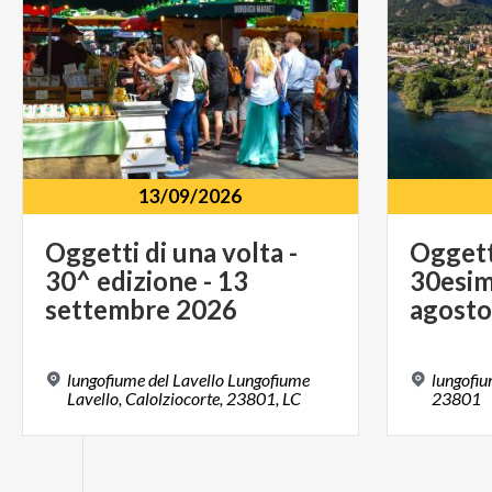
13/09/2026
Oggetti di una volta -
Oggetti
30^ edizione - 13
30esim
settembre 2026
agosto
lungofiume del Lavello Lungofiume
lungofiu
Lavello, Calolziocorte, 23801, LC
23801