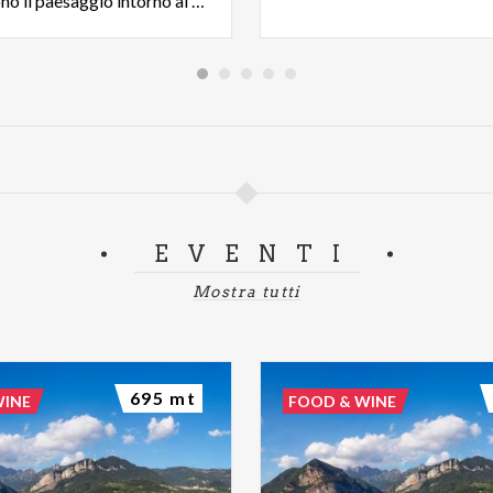
arricchiscono il paesaggio intorno al Lago di Olginate.
EVENTI
Mostra tutti
695 mt
WINE
FOOD & WINE