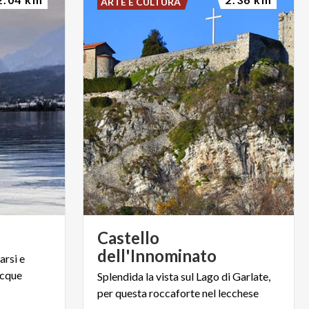
ARTE E CULTURA
e
Castello
dell'Innominato
sarsi
e
cque
Splendida
la
vista
sul
Lago
di
Garlate,
per
questa
roccaforte
nel
lecchese