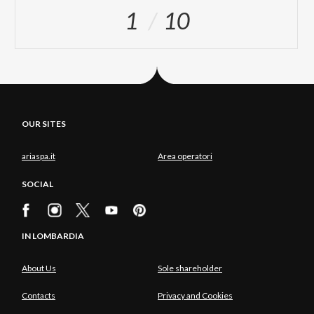
1
10
OUR SITES
ariaspa.it
Area operatori
SOCIAL
IN LOMBARDIA
About Us
Sole shareholder
Contacts
Privacy and Cookies