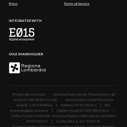
Press
Terms of Service
INTEGRATED WITH
SOLE SHAREHOLDER
© Copyright Aria S.p.A. - Azienda Regionale per l'Innovazione e gli
Acquisti Tutti i diritti riservati - Società unipersonale Piazza Gae
Aulenti, 1 20154 Milano | Telefono 39.02 39331.1 | PEC
protocollo@pec.ariaspa.it | Capitale sociale 25.000.000,00 € i.v. |
Codice Fiscale, Partita IVA, Iscrizione Registro delle Imprese di Milano
05017630152 | Iscritta al R.E.A. al n°1096149.
Società soggetta a direzione e coordinamento da parte della Regione