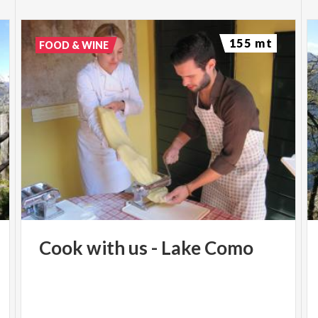
155 mt
FOOD & WINE
Cook
with
us
-
Lake
Como