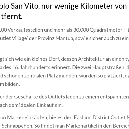
lo San Vito, nur wenige Kilometer von 
tfernt.
 100 Verkaufsstellen und mehr als 30.000 Quadratmeter F
tlet Village' der Provinz Mantua, sowie sicher auch zu e
igt sich wie ein kleines Dorf, dessen Architektur an einen 
des 16. Jahrhunderts erinnert. Die zwei Hauptstraßen, d
d schönen zentralen Platz münden, wurden so platziert, da
m bilden.
er der Geschäfte des Outlets laden zu einem entspannte
ach dem idealen Einkauf ein.
on Markeneinkäufen, bietet der 'Fashion District Outlet 
r Schnäppchen. So findet man Markenartikel in den Berei