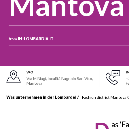
Mantova 
from
IN-LOMBARDIA.IT
WO
K
Via M.Biagi, località Bagnolo San Vito,
+
Mantova
F
Was unternehmen in der Lombardei
Fashion district Mantova 
Breadcrumb
as 'F