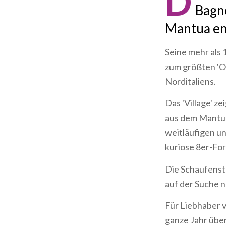
D
Bagno
Mantua en
Seine mehr als
zum größten 'Ou
Norditaliens.
Das 'Village' ze
aus dem Mantua 
weitläufigen un
kuriose 8er-For
Die Schaufenst
auf der Suche n
Für Liebhaber v
ganze Jahr übe