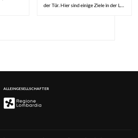
der Tür. Hier sind einige Ziele in der Lombardei, an denen Sie Halloween 2022 verbringen können, und die Sie sich nicht entgehen lassen sollten.
ALLEINGESELLSCHAFTER