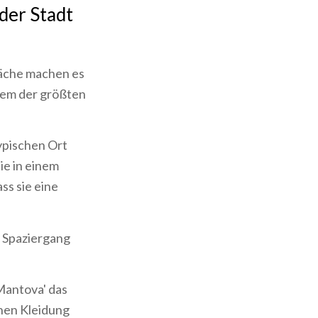
der Stadt
läche machen es
inem der größten
typischen Ort
ie in einem
ss sie eine
n Spaziergang
Mantova' das
chen Kleidung