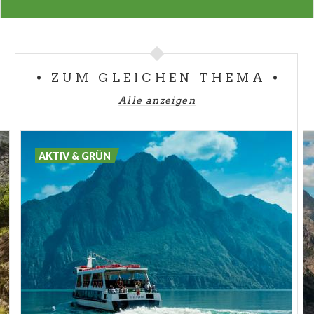
Diese städtische Oase ist besucherfreundlich
ausgestattet und es gibt einen Rundweg mit
Schaukästen und Informationstafeln, auf denen die
einzelnen Lebensräume dargestellt sind.Die
WWF
-
ZUM GLEICHEN THEMA
Ortsgruppe Mailand-Süd bietet auch Führungen für
Alle anzeigen
Schülergruppen an.
AKTIV & GRÜN