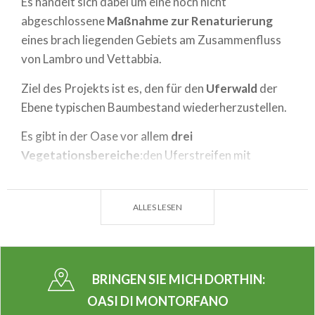
Es handelt sich dabei um eine noch nicht
abgeschlossene
Maßnahme zur Renaturierung
eines brach liegenden Gebiets am Zusammenfluss
von Lambro und Vettabbia.
Ziel des Projekts ist es, den für den
Uferwald
der
Ebene typischen Baumbestand wiederherzustellen.
Es gibt in der Oase vor allem
drei
Vegetationsbereiche
:den Uferstreifen mit
Wasserpflanzen, den halbtrockenen
Überschwemmungsbereich und den völlig trockenen
ALLES LESEN
Bereich.
Die Tierwelt ist typisch für Uferwälder.Man findet
verschiedene Amphibienarten und zahlreiche
BRINGEN SIE MICH DORTHIN:
Wasservögel sowie andere kleine Vogel- und
Säugetierarten.
OASI DI MONTORFANO