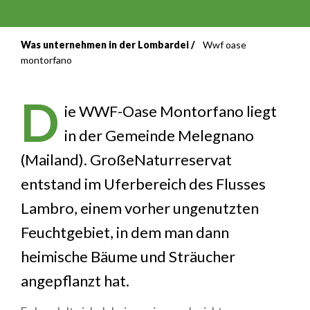
Was unternehmen in der Lombardei
Wwf oase
Breadcrumb
montorfano
D
ie WWF-Oase Montorfano liegt
in der Gemeinde Melegnano
(Mailand). GroßeNaturreservat
entstand im Uferbereich des Flusses
Lambro, einem vorher ungenutzten
Feuchtgebiet, in dem man dann
heimische Bäume und Sträucher
angepflanzt hat.