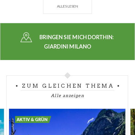
und sogar das Stadtmuseum für Naturgeschichte
ALLES LESEN
und die Schmetterlingoase zeichnen diese beliebten
Gärten aus. Dieses wahre Paradies auf Erden liegt
zwischen Corso Venezia und via Palestro.
BRINGEN SIE MICH DORTHIN:
Dank der Gärten und Gemüsegärten in Mailand
entdeckt der Tourismus neue Touren durch die
GIARDINI MILANO
Lombardei. Die Liebhaber exotischer Pflanzen und
seltener Bäume dürfen den Botanischen Garten in
Brera nicht verpassen, wo sie einen besonders
antiken Ginko Biloba erleben können, oder jenen der
ZUM GLEICHEN THEMA
Cascina Rosa, an dem sie einen Haselnussbaum aus
Japan vorfinden werden.
Alle anzeigen
Gönnen Sie sich die frische Luft, Mailand zeigt Ihnen
den grünen Daumen!
AKTIV & GRÜN