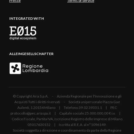
Presse
Terms of Service
INTEGRATED WITH
ALLEINGESELLSCHAFTER
© Copyright Aria S.p.A. - Azienda Regionale per l'Innovazione e gli
Acquisti Tutti i diritti riservati - Società unipersonale Piazza Gae
Aulenti, 1 20154 Milano | Telefono 39.02 39331.1 | PEC
protocollo@pec.ariaspa.it | Capitale sociale 25.000.000,00 € i.v. |
Codice Fiscale, Partita IVA, Iscrizione Registro delle Imprese di Milano
05017630152 | Iscritta al R.E.A. al n°1096149.
Società soggetta a direzione e coordinamento da parte della Regione