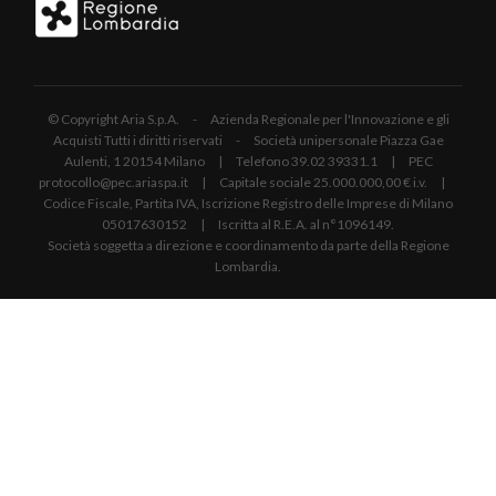
© Copyright Aria S.p.A. - Azienda Regionale per l'Innovazione e gli
Acquisti Tutti i diritti riservati - Società unipersonale Piazza Gae
Aulenti, 1 20154 Milano | Telefono 39.02 39331.1 | PEC
protocollo@pec.ariaspa.it | Capitale sociale 25.000.000,00 € i.v. |
Codice Fiscale, Partita IVA, Iscrizione Registro delle Imprese di Milano
05017630152 | Iscritta al R.E.A. al n°1096149.
Società soggetta a direzione e coordinamento da parte della Regione
Lombardia.