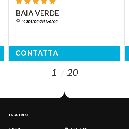
BAIA
VERDE
Manerba
del
Garda
CONTATTA
1
20
I NOSTRI SITI
ariaspa.it
Area operatori