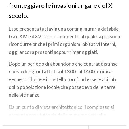
fronteggiare le invasioni ungare del X
secolo.
Esso presenta tuttavia una cortina muraria databile
tra il XIV e il XV secolo, momento al quale si possono
ricondurre anche i primi organismi abitativi interni,
oggi ancora presenti seppur rimaneggiati.
Dopo un periodo di abbandono che contraddistinse
questo luogo infatti, tra il 1300 e il 1400 le mura
vennero rifatte e il castello tornò ad essere abitato
dalla popolazione locale che possedeva delle terre
nelle vicinanze.
Da un punto di vista architettonico il complesso si
presenta costituito da delle mura merlate alla
maniera ghibellina, contenenti un piccolo borgo