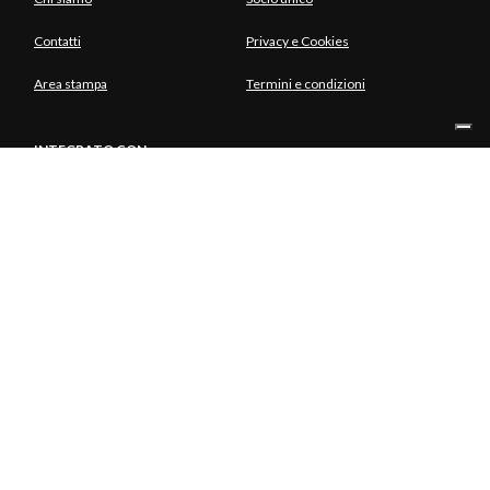
Contatti
Privacy e Cookies
Area stampa
Termini e condizioni
INTEGRATO CON
SOCIO UNICO
© Copyright Aria S.p.A. - Azienda Regionale per l'Innovazione e gli
Acquisti Tutti i diritti riservati - Società unipersonale Piazza Gae
Aulenti, 1 20154 Milano | Telefono 39.02 39331.1 | PEC