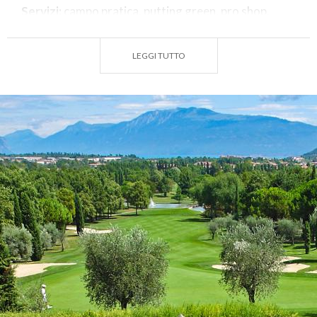
Servizi:
campo pratica, putting green, pro shop,
ristorante, bar, foresteria (piscina e campi da tennis
riservati ai soci).
LEGGI TUTTO
Anno di Fondazione:
1986
Designer:
Cotton, Penninck, Steel & Partners
Par:
72
N. Buche:
27 buche suddivise nei tre percorsi Rosso,
Bianco, Giallo. Rosso: 9 buche, par 36 Bianco: 9
buche, par 36 Giallo: 9 buche, par 35
Lunghezza:
Rosso 2986 m, Bianco 3069 m, Giallo
2693 m
Apertura stagionale:
tutto l’anno
Giorno di chiusura:
lunedì (dal 1 Novembre al 15
marzo).