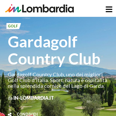
Salta
al
GOLF
contenuto
Gardagolf
principale
Country Club
Gardagolf Country Club, uno dei migliori
Golf Club d’Italia. Sport, natura e ospitalità
nella splendida cornice del Lago di Garda.
da
IN-LOMBARDIA.IT
CONDIVIDI