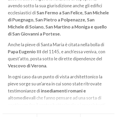
avendo sotto la sua giurisdizione anche gli edifici
ecclesiastici di
San Fermo a San Felice, San Michele
di Puegnago, San Pietro a Polpenazze, San
Michele di Soiano, San Martino a Moniga e quello
di San Giovanni a Portese.
Anche la pieve di Santa Maria è citata nella bolla di
Papa Eugenio III
del 1145, e anch'essa veniva, con
quest'atto, posta sotto le dirette dipendenze del
Vescovo di Verona
.
In ogni caso da un punto di vista architettonico la
pieve sorge su un'area in cui sono state ritrovate
testimonianze di
insediamenti romani e
altomedievali
che fanno pensare ad una sorta di
continuum fra il centro battesimale e i preesistenti
nuclei abitativi.