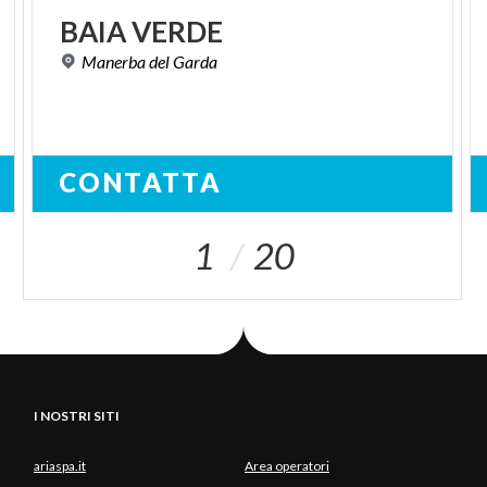
BAIA
VERDE
Manerba
del
Garda
CONTATTA
1
20
I NOSTRI SITI
ariaspa.it
Area operatori