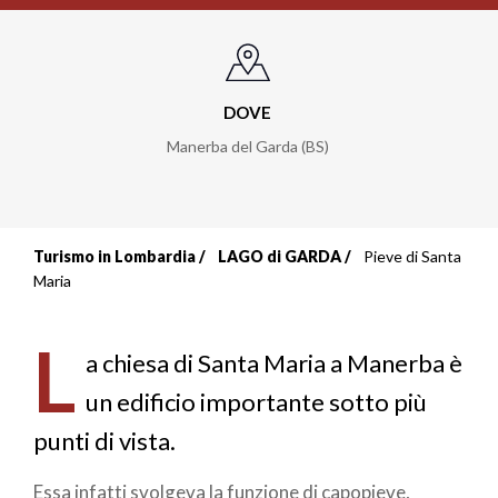
DOVE
Manerba del Garda (BS)
Turismo in Lombardia
LAGO di GARDA
Pieve di Santa
Briciole
Maria
di
L
pane
a chiesa di Santa Maria a Manerba è
un edificio importante sotto più
punti di vista.
Essa infatti svolgeva la funzione di capopieve,