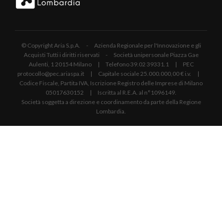
© Copyright Aria S.p.A. - Azienda Regionale per l'Innovazione e gli
Acquisti Tutti i diritti riservati - Società unipersonale Piazza Gae
Aulenti, 1 20154 Milano | Telefono 39.02 39331.1 | PEC
protocollo@pec.ariaspa.it | Capitale sociale 25.000.000,00 € i.v. |
Codice Fiscale, Partita IVA, Iscrizione Registro delle Imprese di Milano
05017630152 | Iscritta al R.E.A. al n°1096149.
Società soggetta a direzione e coordinamento da parte della Regione
Lombardia.