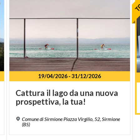
19/04/2026
-
31/12/2026
Cattura
il
lago
da
una
nuova
prospettiva,
la
tua!
Comune di Sirmione Piazza Virgilio, 52, Sirmione
(BS)