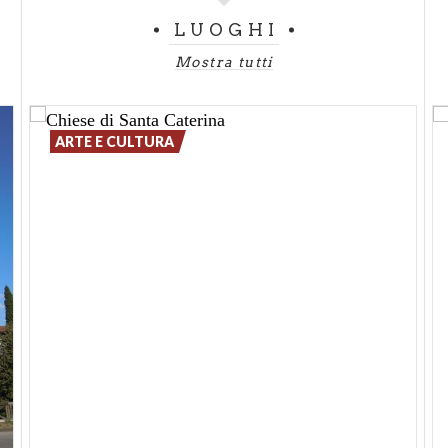
LUOGHI
Il campanile invece va fatto risalire alla seconda
metà del '500, ed essendo posto davanti alla
Mostra tutti
facciata in una posizione abbastanza insolita, questo
ha fatto supporre che esistesse una sorta di spazio
chiuso antistante l'edificio e probabilmente
ARTE E CULTURA
circondato da altri fabbricati secondari. All'interno
inoltre, sono conservate ampie tracce di affreschi
risalenti ad un arco cronologico compreso fra il XIV
e il XVI secolo, mentre si possono ancora ammirare
il
Martirio di Sant'Orsola
e compagne,
precocissimo esempio di pittura romanica,
L'Annunciazione e la Madonna in trono fra i SS
Sivino e Rocco
.