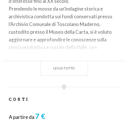
d’interesse fino al XX secolo.
Prendendo le mosse da un’indagine storica e
archivistica condotta sui fondi conservati presso
l’Archivio Comunale di Toscolano Maderno,
custodito presso il Museo della Carta, si è voluto
aggiornare e approfondire le conoscenze sulla
storia produttiva e sociale della Valle, con
particolare attenzione alle particolarità delle
singole cartiere e al loro sviluppo nel tempo.
LEGGI TUTTO
La carta compie da sempre la nobile funzione di
accogliere la scrittura o il disegno, consentendo la
conservazione e la trasmissione delle informazioni. I
fogli prodotti in questa Valle diventano quindi non
COSTI
solo testimonianza materiale della produzione
locale, ma anche una importante fonte documentale
7 €
che ne tramanda la memoria.
A partire da
La Valle del Toscolano rappresenta un unicum nel