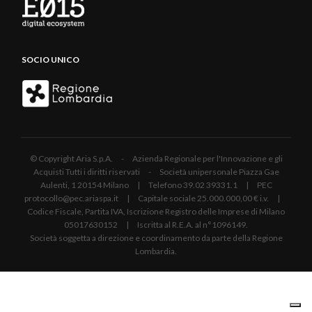
SOCIO UNICO
© Copyright Aria S.p.A. - Azienda Regionale per l'Innovazione e gli
Acquisti Tutti i diritti riservati - Società unipersonale Piazza Gae
Aulenti, 1 20154 Milano | Telefono 39.02 39331.1 | PEC
protocollo@pec.ariaspa.it | Capitale sociale 25.000.000,00 € i.v. |
Codice Fiscale, Partita IVA, Iscrizione Registro delle Imprese di Milano
05017630152 | Iscritta al R.E.A. al n°1096149.
Società soggetta a direzione e coordinamento da parte della Regione
Lombardia.