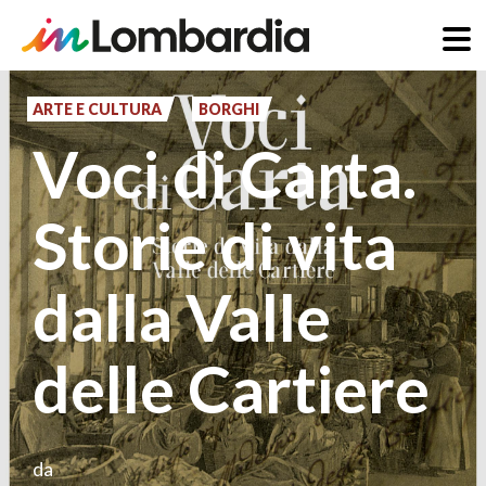
Salta
al
ARTE E CULTURA
BORGHI
contenuto
Voci di Carta.
principale
Storie di vita
dalla Valle
delle Cartiere
da