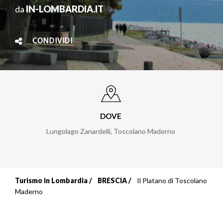
da
IN-LOMBARDIA.IT
CONDIVIDI
DOVE
Lungolago Zanardelli
,
Toscolano Maderno
Turismo in Lombardia
BRESCIA
Il Platano di Toscolano
Briciole
Maderno
di