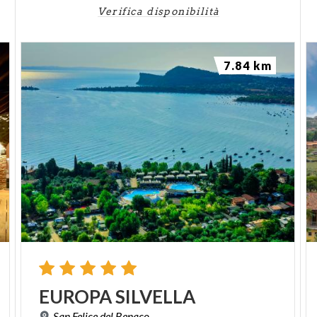
Verifica disponibilità
7.84 km
EUROPA
SILVELLA
San
Felice
del
Benaco