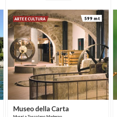
dall’acqua, ospita il Museo della Carta, un bellissimo
esempio d’archeologia industriale.
599 mt
ARTE E CULTURA
Monumento verde liberamente visitabile.
(PH: LUCA PERNECHELE)
Museo
della
Carta
Musei
a
Toscolano
Maderno