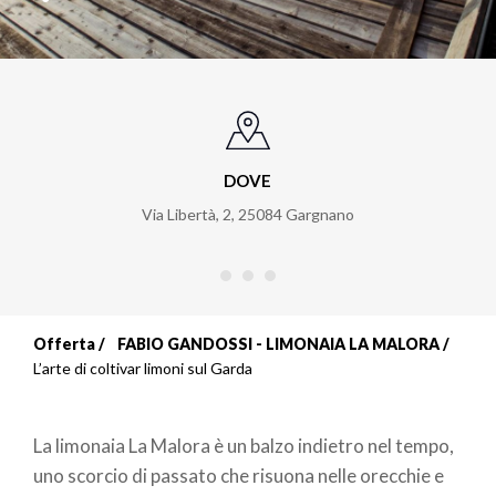
DOVE
Via Libertà, 2
,
25084
Gargnano
Offerta
FABIO GANDOSSI - LIMONAIA LA MALORA
Briciole
L’arte di coltivar limoni sul Garda
di
La limonaia La Malora è un balzo indietro nel tempo,
pane
uno scorcio di passato che risuona nelle orecchie e