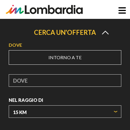
Salta
al
CERCA UN'OFFERTA
contenuto
DOVE
principale
INTORNO A TE
DOVE
NEL RAGGIO DI
ORIGIN COORDINATES