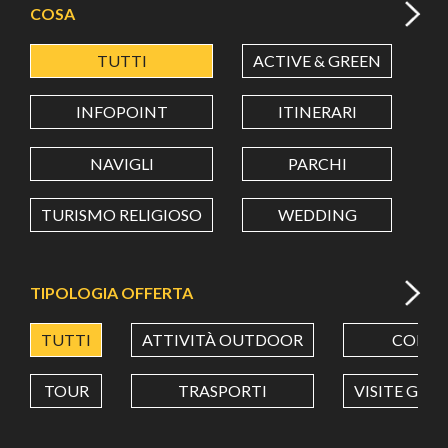
COSA
TUTTI
ACTIVE & GREEN
A
LATITUDINE
INFOPOINT
ITINERARI
LONGITUDINE
NAVIGLI
PARCHI
TURISMO RELIGIOSO
WEDDING
Value in decimal degrees. Use dot (.) as decimal separator.
TIPOLOGIA OFFERTA
TUTTI
ATTIVITÀ OUTDOOR
CORSI
TOUR
TRASPORTI
VISITE GUI