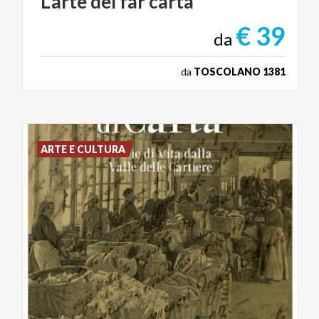
L’arte
del
far
carta
€ 39
da
da
TOSCOLANO 1381
ARTE E CULTURA