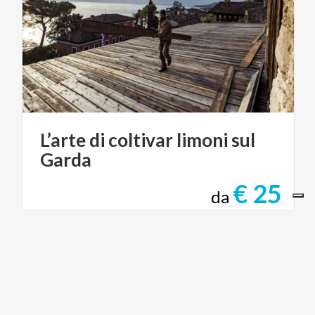
L’arte
di
coltivar
limoni
sul
Garda
€ 25
da
da
FABIO GANDOSSI - LIMONAIA LA MALORA
LAGHI