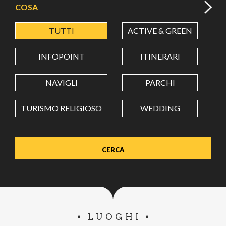
COSA
TUTTI
ACTIVE & GREEN
A
LATITUDINE
INFOPOINT
ITINERARI
LONGITUDINE
NAVIGLI
PARCHI
TURISMO RELIGIOSO
WEDDING
Value in decimal degrees. Use dot (.) as decimal separator.
LUOGHI