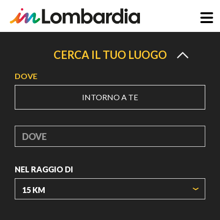
Salta
al
CERCA IL TUO LUOGO
contenuto
DOVE
principale
INTORNO A TE
DOVE
NEL RAGGIO DI
ORIGIN COORDINATES