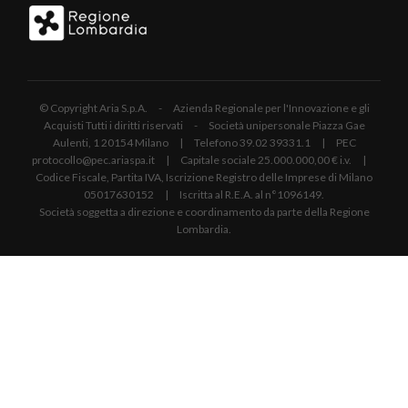
© Copyright Aria S.p.A. - Azienda Regionale per l'Innovazione e gli
Acquisti Tutti i diritti riservati - Società unipersonale Piazza Gae
Aulenti, 1 20154 Milano | Telefono 39.02 39331.1 | PEC
protocollo@pec.ariaspa.it | Capitale sociale 25.000.000,00 € i.v. |
Codice Fiscale, Partita IVA, Iscrizione Registro delle Imprese di Milano
05017630152 | Iscritta al R.E.A. al n°1096149.
Società soggetta a direzione e coordinamento da parte della Regione
Lombardia.