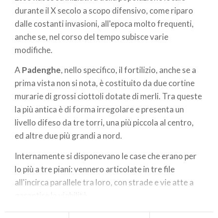
durante il X secolo a scopo difensivo, come riparo
dalle costanti invasioni, all'epoca molto frequenti,
anche se, nel corso del tempo subisce varie
modifiche.
A
Padenghe
, nello specifico, il fortilizio, anche se a
prima vista non si nota, è costituito da due cortine
murarie di grossi ciottoli dotate di merli. Tra queste
la più antica è di forma irregolare e presenta un
livello difeso da tre torri, una più piccola al centro,
ed altre due più grandi a nord.
Internamente si disponevano le case che erano per
lo più a tre piani: vennero articolate in tre file
all'incirca parallele tra loro, con strade e vie atte a
garantire la viabilità.
Questo primigenio schema è percepibile ancora