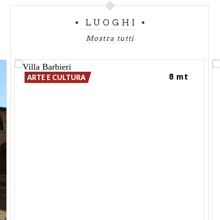
che riguarda le stanze voltate, stalle in caso
contrario.
LUOGHI
Da rilevare inoltre che l'accesso al castello, segnato
Mostra tutti
da tracce di feritoie dell'antico ponte levatoio, da
una passerella e da piccole finestrelle a sesto acuto
e a tutto sesto, così come la torre posta accanto al
8 mt
ARTE E CULTURA
portale di ingresso è da datare ad un'epoca
successiva alla cortina, e così anche il castellino, un
tempo luogo riservato alla guarnigione militare.
Proprio la presenza di questo piccolo edificio,
condizionò la successiva erezione della torre, che,
per questo motivo venne forzatamente costruita
più a oriente rispetto al progetto originario.
Da specificare poi che vi erano due ingressi, uno
riservato al castello vero e proprio, dotato appunto