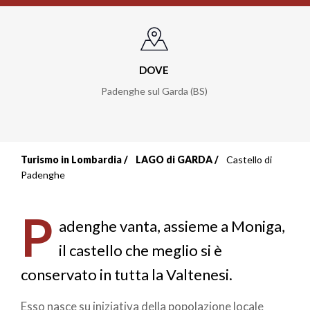
DOVE
Padenghe sul Garda (BS)
Turismo in Lombardia
LAGO di GARDA
Castello di
Briciole
Padenghe
di
P
pane
adenghe vanta, assieme a Moniga,
il castello che meglio si è
conservato in tutta la Valtenesi.
Esso nasce su iniziativa della popolazione locale