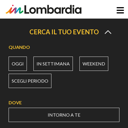
Salta
al
CERCA IL TUO EVENTO
contenuto
principale
QUANDO
OGGI
IN SETTIMANA
WEEKEND
SCEGLI PERIODO
DOVE
INTORNO A TE