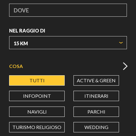
DOVE
NEL RAGGIO DI
ORIGIN COORDINATES
COSA
TUTTI
ACTIVE & GREEN
A
LATITUDINE
INFOPOINT
ITINERARI
LONGITUDINE
NAVIGLI
PARCHI
TURISMO RELIGIOSO
WEDDING
Value in decimal degrees. Use dot (.) as decimal separator.