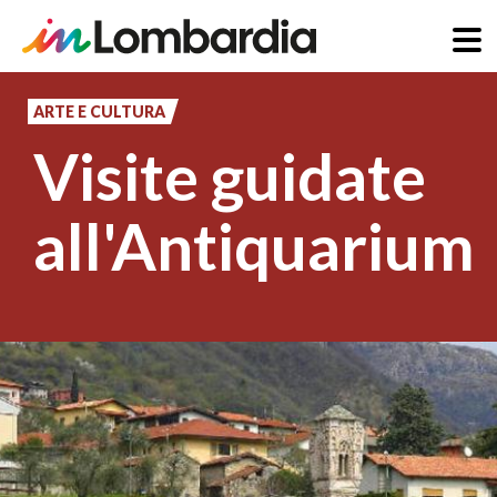
Salta
al
ARTE E CULTURA
contenuto
Visite guidate
principale
all'Antiquarium