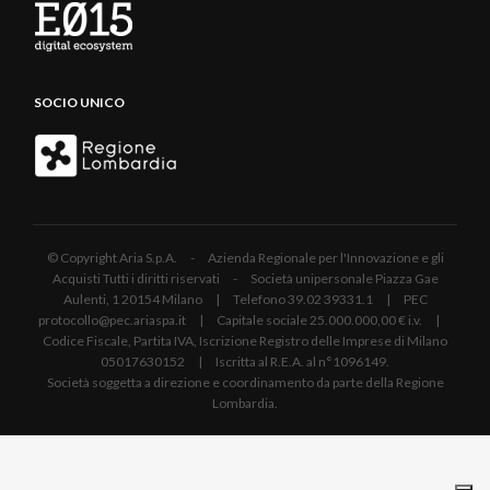
SOCIO UNICO
© Copyright Aria S.p.A. - Azienda Regionale per l'Innovazione e gli
Acquisti Tutti i diritti riservati - Società unipersonale Piazza Gae
Aulenti, 1 20154 Milano | Telefono 39.02 39331.1 | PEC
protocollo@pec.ariaspa.it | Capitale sociale 25.000.000,00 € i.v. |
Codice Fiscale, Partita IVA, Iscrizione Registro delle Imprese di Milano
05017630152 | Iscritta al R.E.A. al n°1096149.
Società soggetta a direzione e coordinamento da parte della Regione
Lombardia.