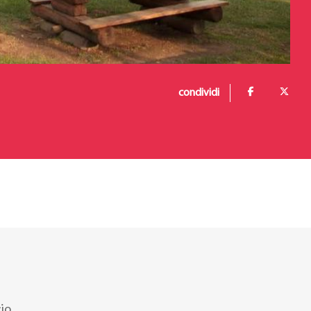
condividi
io.