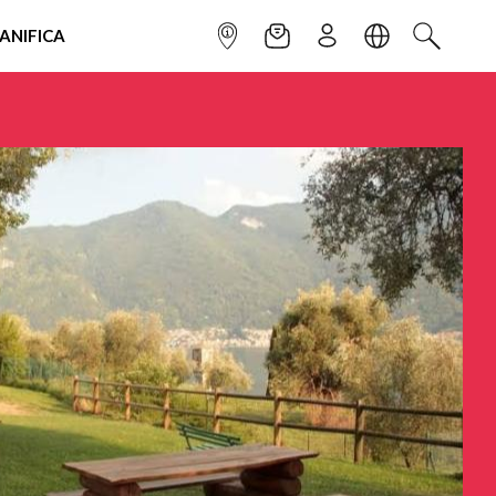
IANIFICA
INFOPOINT
NEWSLETTER
ISCRIVITI
LINGUA
CERCA