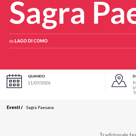
Sagra Pa
da
LAGO DI COMO
QUANDO
D
11/07/2026
P
V
T
Eventi
Sagra Paesana
Briciole
di
Tradizionale fe