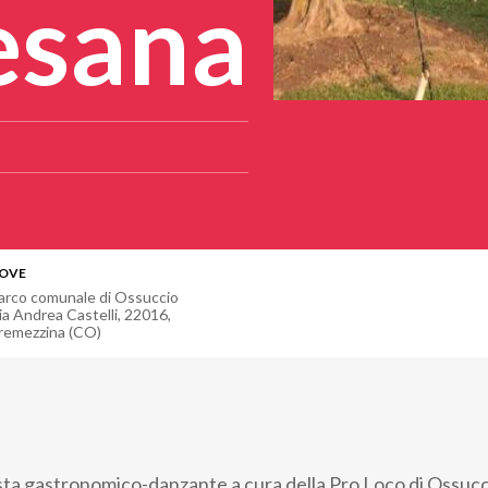
esana
OVE
arco comunale di Ossuccio
ia Andrea Castelli, 22016,
remezzina (CO)
sta gastronomico-danzante a cura della Pro Loco di Ossucc