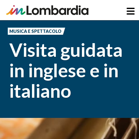
Salta
al
MUSICA E SPETTACOLO
contenuto
Visita guidata
principale
in inglese e in
italiano