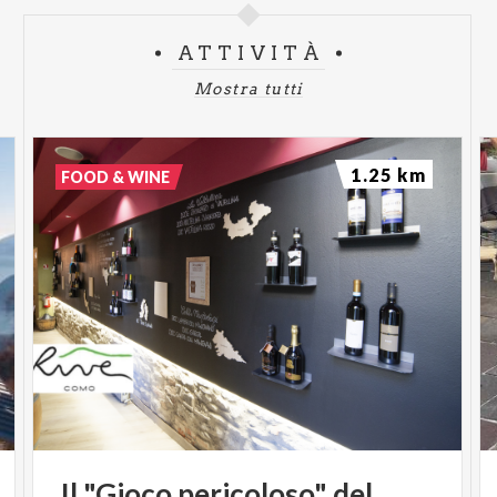
ATTIVITÀ
Mostra tutti
1.25 km
FOOD & WINE
Il
"Gioco
pericoloso"
del