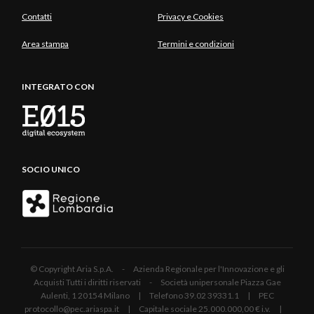
Contatti
Privacy e Cookies
Area stampa
Termini e condizioni
INTEGRATO CON
SOCIO UNICO
© Copyright Aria S.p.A. - Azienda Regionale per l'Innovazione e gli
Acquisti Tutti i diritti riservati - Società unipersonale Piazza Gae
Aulenti, 1 20154 Milano | Telefono 39.02 39331.1 | PEC
protocollo@pec.ariaspa.it | Capitale sociale 25.000.000,00 € i.v. |