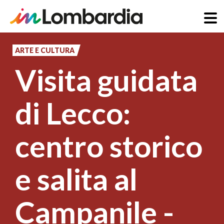
Salta
al
ARTE E CULTURA
contenuto
Visita guidata
principale
di Lecco:
centro storico
e salita al
Campanile -