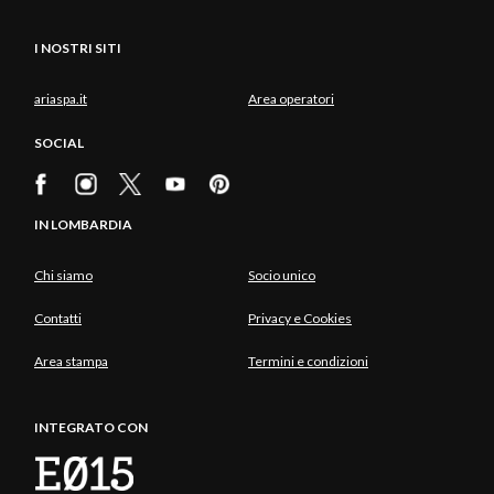
I NOSTRI SITI
ariaspa.it
Area operatori
SOCIAL
IN LOMBARDIA
Chi siamo
Socio unico
Contatti
Privacy e Cookies
Area stampa
Termini e condizioni
INTEGRATO CON