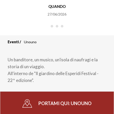
QUANDO
27/06/2026
Eventi
Unouno
Briciole
di
Un banditore, un musico, un’isola di naufragi e la
pane
storia di un viaggio.
All'interno de "Il giardino delle Esperidi Festival -
22^ edizione".
PORTAMI QUI:
UNOUNO