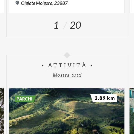
Olgiate
Molgora,
23887
1
20
ATTIVITÀ
Mostra tutti
2.89 km
PARCHI