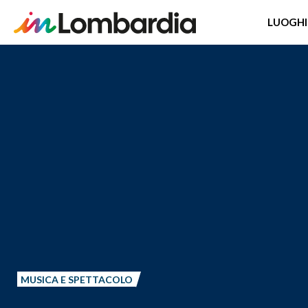
LUOGHI
Salta
al
contenuto
principale
MUSICA E SPETTACOLO