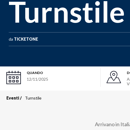
Turnstile
da
TICKETONE
QUANDO
D
12/11/2025
A
V
Eventi
Turnstile
Briciole
di
Arrivano in Ital
pane