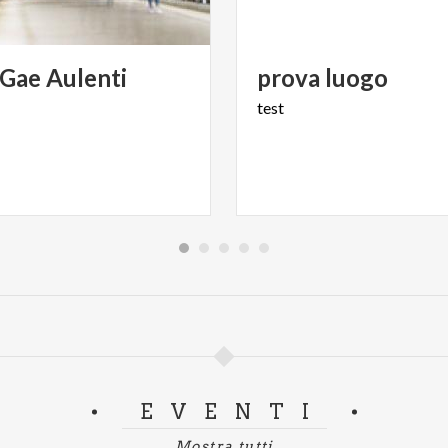
Gae
Aulenti
prova
luogo
test
EVENTI
Mostra tutti