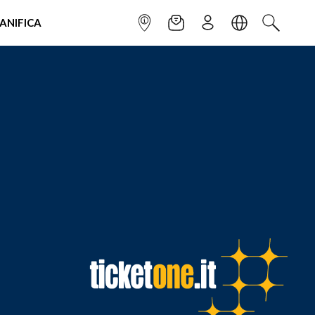
IANIFICA
INFOPOINT
NEWSLETTER
ISCRIVITI
LINGUA
CERCA