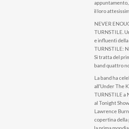
appuntamento, m
il loro attesis
NEVER ENOUGH è
TURNSTILE. Un v
e influenti dell
TURNSTILE: NE
Si tratta del 
band quattro 
La band ha cele
all'Under The K
TURNSTILE a New
al Tonight Show 
Lawrence Burney
copertina della 
la prima mond