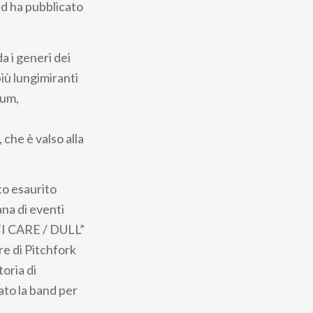
d ha pubblicato
 i generi dei
iù lungimiranti
bum,
he è valso alla
to esaurito
na di eventi
 “I CARE / DULL”
re di Pitchfork
oria di
tato la band per