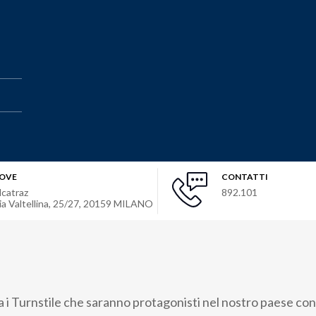
OVE
CONTATTI
lcatraz
892.101
ia Valtellina, 25/27
,
20159
MILANO
ia i Turnstile che saranno protagonisti nel nostro paese co