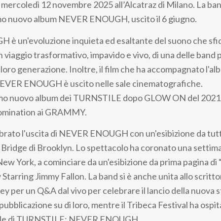
ercoledì 12 novembre 2025 all’Alcatraz di Milano. La ban
simo nuovo album NEVER ENOUGH, uscito il 6 giugno.
 un'evoluzione inquieta ed esaltante del suono che sfida
iaggio trasformativo, impavido e vivo, di una delle band p
a loro generazione. Inoltre, il film che ha accompagnato l'al
VER ENOUGH è uscito nelle sale cinematografiche.
primo nuovo album dei TURNSTILE dopo GLOW ON del 2021, c
nomination ai GRAMMY.
brato l'uscita di NEVER ENOUGH con un'esibizione da tut
 Bridge di Brooklyn. Lo spettacolo ha coronato una settima
 York, a cominciare da un'esibizione da prima pagina di
Starring Jimmy Fallon. La band si è anche unita allo scritto
 per un Q&A dal vivo per celebrare il lancio della nuova st
pubblicazione su di loro, mentre il Tribeca Festival ha ospi
iale di TURNSTILE: NEVER ENOUGH.