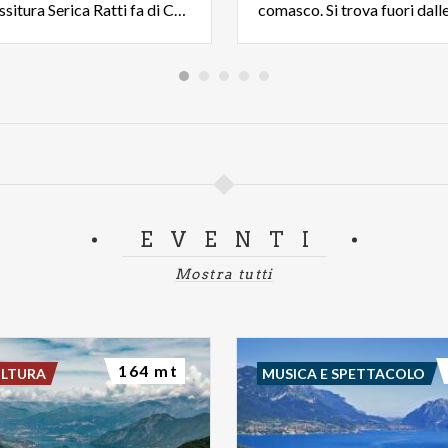
1945, la Tessitura Serica Ratti fa di Como la Città della Seta
EVENTI
Mostra tutti
164 mt
ULTURA
MUSICA E SPETTACOLO