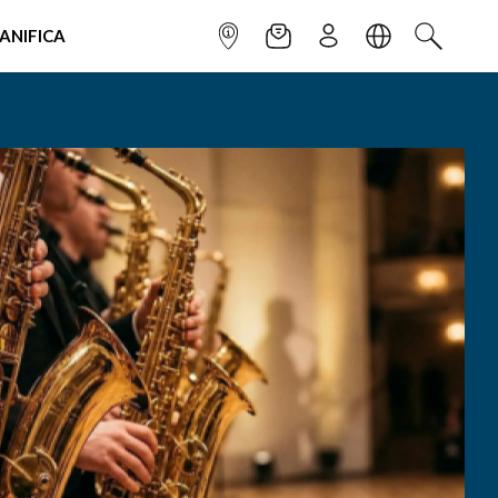
IANIFICA
INFOPOINT
NEWSLETTER
ISCRIVITI
LINGUA
CERCA