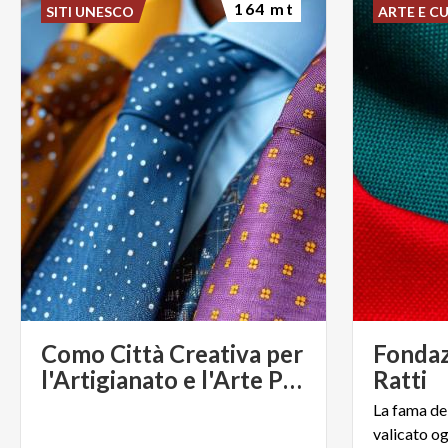
164 mt
SITI UNESCO
ARTE E C
Como Città Creativa per
Fondaz
l'Artigianato e l'Arte Popolare
Ratti
La fama de
valicato og