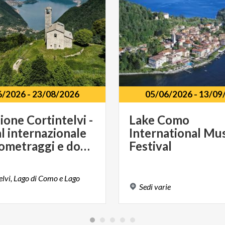
6/2026
-
23/08/2026
05/06/2026
-
13/09
ione Cortintelvi -
Lake Como
al internazionale
International Mu
di cortometraggi e documentari
Festival
telvi, Lago di Como e Lago
Sedi
varie