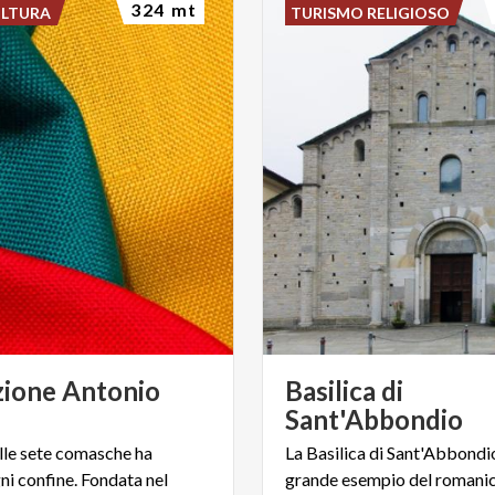
324 mt
ULTURA
TURISMO RELIGIOSO
ione Antonio
Basilica di
Sant'Abbondio
lle sete comasche ha
La Basilica di Sant'Abbondi
ni confine. Fondata nel
grande esempio del romani