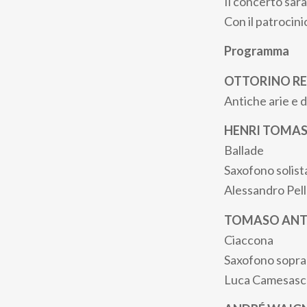
Il concerto sarà
Con il patrocin
Programma
OTTORINO RE
Antiche arie e 
HENRI TOMAS
Ballade
Saxofono solist
Alessandro Pell
TOMASO ANTO
Ciaccona
Saxofono sopran
Luca Camesasc