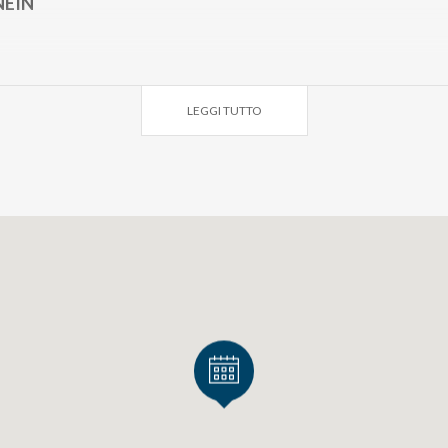
NEIN
olista
LEGGI TUTTO
 collaborazione al pianoforte di Tatiana Shapovalova.