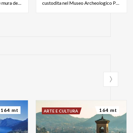
comasco. Si trova fuori dalle mura della città, sul lato di Monte Croce
custodita nel Museo Archeologico Paolo Giovio
164 mt
164 mt
ARTE E CULTURA