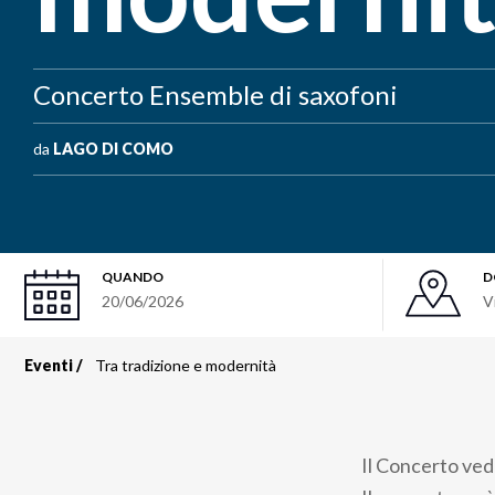
Concerto Ensemble di saxofoni
da
LAGO DI COMO
QUANDO
D
20/06/2026
V
Eventi
Tra tradizione e modernità
Briciole
di
Il Concerto ved
pane