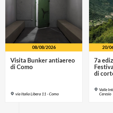
08/08/2026
20/0
Visita
Bunker
antiaereo
7a ediz
di
Como
Festiv
Valle In
via
Italia
Libera
11
-
Como
Ceresio