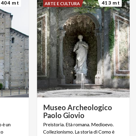
404 mt
413 mt
ARTE E CULTURA
Museo Archeologico
Paolo Giovio
o è un
Preistoria. Età romana. Medioevo.
co
Collezionismo. La storia di Como è