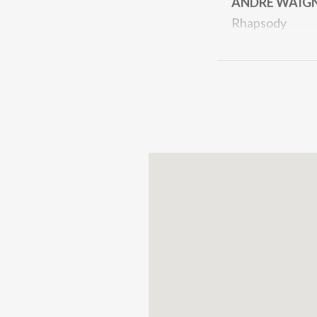
ANDRÉ WAIG
Rhapsody
Saxofono alto s
Giada Maspero
Con la preziosa