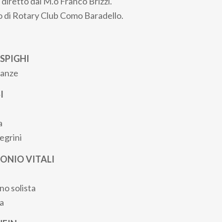
 diretto dal M.o Franco Brizzi.
io di Rotary Club Como Baradello.
SPIGHI
danze
I
a
egrini
NIO VITALI
o solista
a