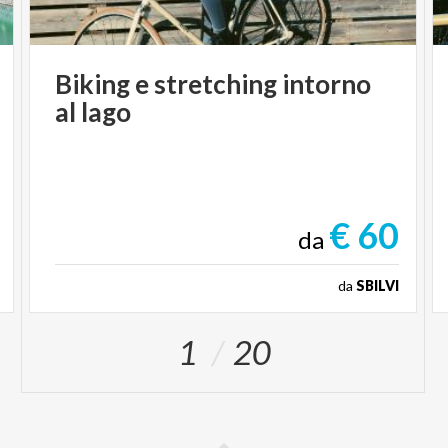
Biking
e
stretching
intorno
al
lago
€ 60
da
da
SBILVI
1
20