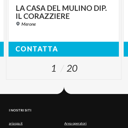
LA
CASA
DEL
MULINO
DIP.
IL
CORAZZIERE
Merone
CONTATTA
1
20
I NOSTRI SITI
ariaspa.it
Area operatori