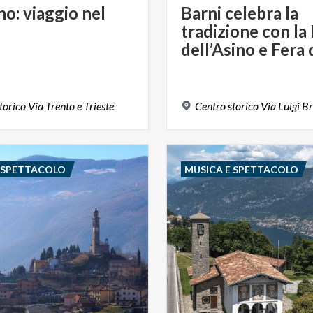
no:
viaggio
nel
Barni celebra la
tradizione con la
torico
Via
Trento
e
Trieste
Centro
storico
Via
Luigi
Br
E SPETTACOLO
MUSICA E SPETTACOLO