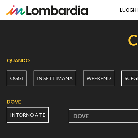
LUOGHI
Salta
al
C
contenuto
principale
QUANDO
OGGI
IN SETTIMANA
WEEKEND
SCEG
DOVE
INTORNO A TE
DOVE