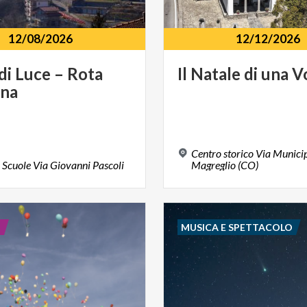
12/08/2026
12/12/2026
di
Luce
–
Rota
Il
Natale
di
una
V
gna
Centro storico Via Municip
e
Scuole
Via
Giovanni
Pascoli
Magreglio (CO)
E
MUSICA E SPETTACOLO