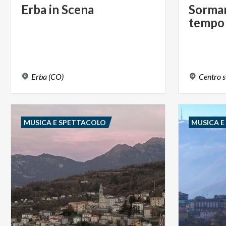
Erba
in
Scena
Sorma
tempo
Erba
(CO)
Centro
s
MUSICA E SPETTACOLO
MUSICA 