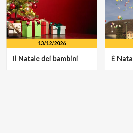
13/12/2026
Il
Natale
dei
bambini
È
Nata
Piazza Anfiteatro Piazza Brenna, 2,
Centro s
Proserpio (CO)
Eupilio 
LIFESTYLE
MUSICA 