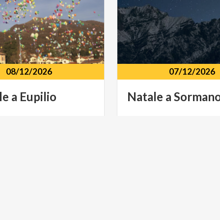
08/12/2026
07/12/2026
le
a
Eupilio
Natale
a
Sorman
torico Via E. Scheibler 11,
Centro storico Località Co
(CO)
Sormano (CO)
E SPETTACOLO
MUSICA E SPETTACOLO