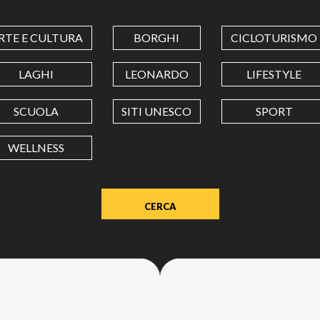
COORDINATES
RTE E CULTURA
BORGHI
CICLOTURISMO
LATITUDINE
LAGHI
LEONARDO
LIFESTYLE
SCUOLA
SITI UNESCO
SPORT
LONGITUDINE
WELLNESS
Value
in
decimal
degrees.
Use
dot
(.)
as
decimal