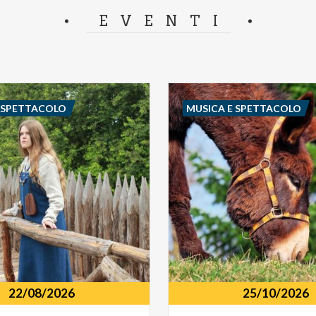
separator.
EVENTI
E SPETTACOLO
MUSICA E SPETTACOLO
22/08/2026
25/10/2026