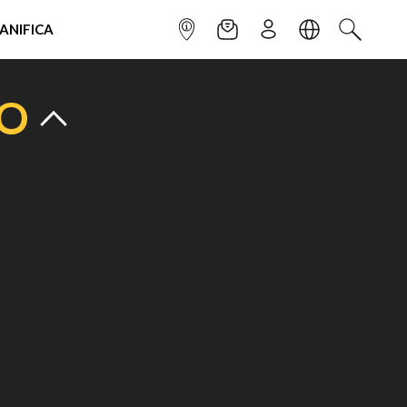
IANIFICA
INFOPOINT
NEWSLETTER
ISCRIVITI
LINGUA
CERCA
TO