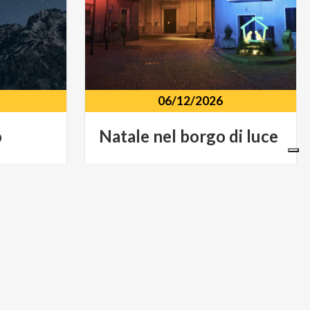
06/12/2026
o
Natale
nel
borgo
di
luce
lma,
Centro storico Via Luigi Bricchi, 3,
Barni (CO)
MUSICA E SPETTACOLO