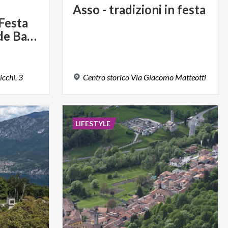
Asso
-
tradizioni
in
festa
 Festa
dell’Asino e Fera de Barni
icchi,
3
Centro
storico
Via
Giacomo
Matteotti
LIFESTYLE