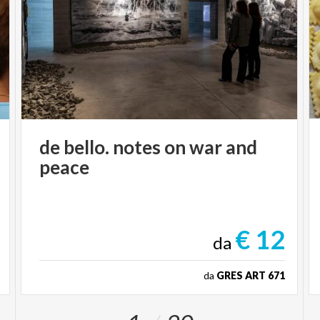
de
bello.
notes
on
war
and
peace
€ 12
da
da
GRES ART 671