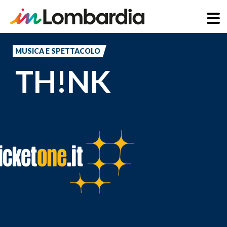
Salta
al
MUSICA E SPETTACOLO
contenuto
TH!NK
principale