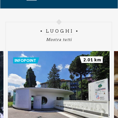
di una linea molto più sfumata di quello che siamo
disposti ad accettare.
Biglietti
Galleria
€ 26,10
Poltrona
€ 28,80
Poltronissima
€ 31,50
LUOGHI
Mostra tutti
2.01 km
INFOPOINT