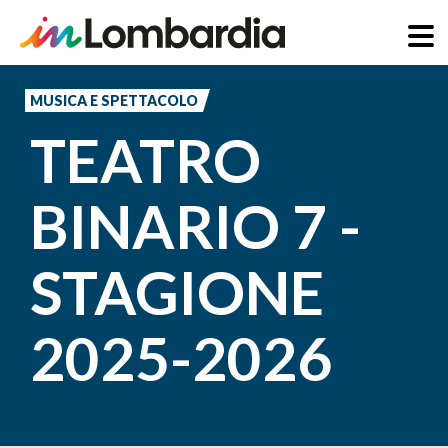
Salta
al
MUSICA E SPETTACOLO
contenuto
TEATRO
principale
BINARIO 7 -
STAGIONE
2025-2026