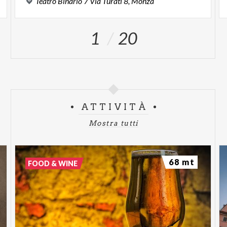
Teatro
Binario
7
Via
Turati
8,
Monza
1
20
ATTIVITÀ
Mostra tutti
68 mt
FOOD & WINE