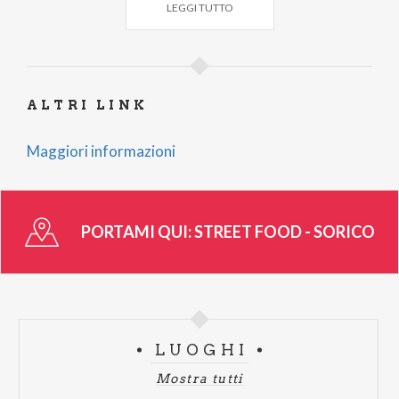
LEGGI TUTTO
Sul portale unico North Lake Como, trovi molti altri
eventi che potrebbero interessarti per vivere l’Alto
Lago di Como. Inoltre, hai a disposizione sezioni
dedicate per pianificare la tua uscita sul Lago di
ALTRI LINK
Como.
Scopri tutti i suggerimenti per alloggi, ristoranti,
Maggiori informazioni
sport, attività ed eventi, tutto in un unico portale!
Lasciati Ispirare!
https://www.northlakecomo.net/
Attività di comunicazione e promozione eventi
PORTAMI QUI:
STREET FOOD - SORICO
realizzata con il contributo di Fondazione Cariplo
LUOGHI
Mostra tutti