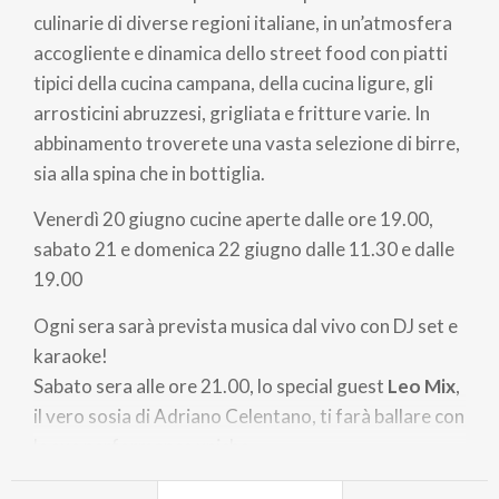
culinarie di diverse regioni italiane, in un’atmosfera
accogliente e dinamica dello street food con piatti
tipici della cucina campana, della cucina ligure, gli
arrosticini abruzzesi, grigliata e fritture varie. In
abbinamento troverete una vasta selezione di birre,
sia alla spina che in bottiglia.
Venerdì 20 giugno cucine aperte dalle ore 19.00,
sabato 21 e domenica 22 giugno dalle 11.30 e dalle
19.00
Ogni sera sarà prevista musica dal vivo con DJ set e
karaoke!
Sabato sera alle ore 21.00, lo special guest
Leo Mix
,
il vero sosia di Adriano Celentano, ti farà ballare con
le sue performance uniche.
Su North Lake Como tanti altri eventi in alto lago