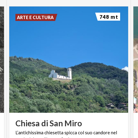
748 mt
ARTE E CULTURA
Chiesa
di
San
Miro
L’antichissima
chiesetta
spicca
col
suo
candore
nel