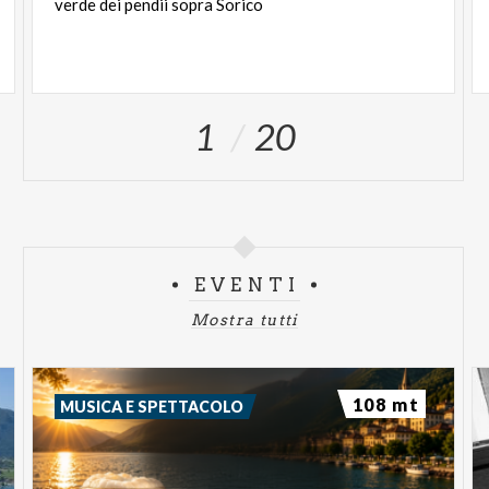
verde
dei
pendii
sopra
Sorico
1
20
EVENTI
Mostra tutti
108 mt
MUSICA E SPETTACOLO