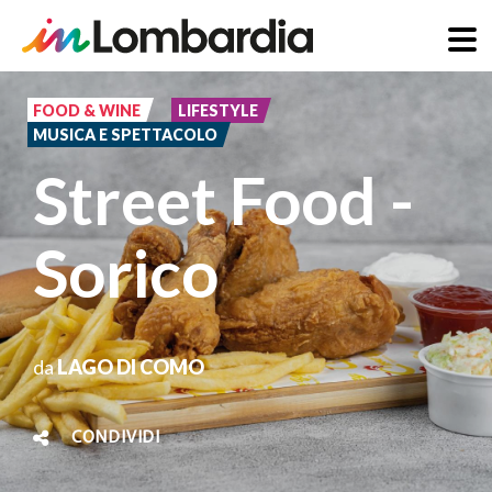
Salta
al
FOOD & WINE
LIFESTYLE
MUSICA E SPETTACOLO
contenuto
Street Food -
principale
Sorico
da
LAGO DI COMO
CONDIVIDI