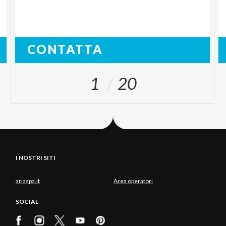
CONTATTA
1
20
I NOSTRI SITI
ariaspa.it
Area operatori
SOCIAL