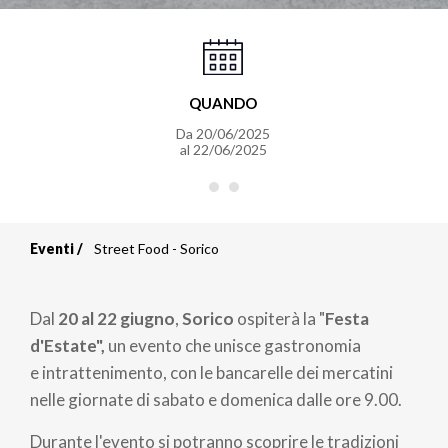
QUANDO
Da
20/06/2025
al
22/06/2025
Eventi
Street Food - Sorico
Briciole
di
Dal
20 al 22 giugno
,
Sorico
ospiterà la "
Festa
pane
d'Estate",
un evento che unisce gastronomia
e intrattenimento, con le bancarelle dei mercatini
nelle giornate di sabato e domenica dalle ore 9.00.
Durante l'evento si potranno scoprire le tradizioni