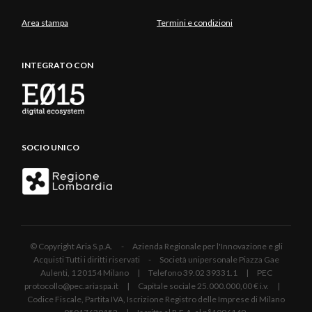
Area stampa
Termini e condizioni
INTEGRATO CON
SOCIO UNICO
© Copyright Aria S.p.A. - Azienda Regionale per l'Innovazione e gli
Acquisti Tutti i diritti riservati - Società unipersonale Piazza Gae
Aulenti, 1 20154 Milano | Telefono 39.02 39331.1 | PEC
protocollo@pec.ariaspa.it | Capitale sociale 25.000.000,00 € i.v. |
Codice Fiscale, Partita IVA, Iscrizione Registro delle Imprese di Milano