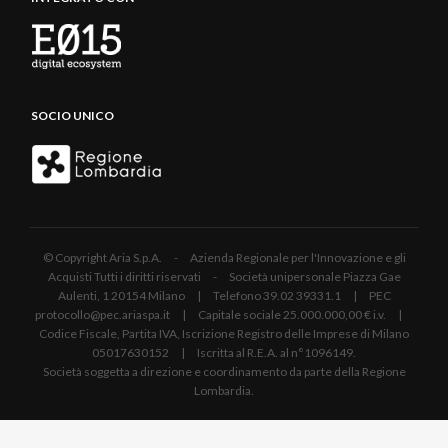
SOCIO UNICO
© Copyright Aria S.p.A. - Azienda Regionale per l'Innovazione e gli
Acquisti Tutti i diritti riservati - Società unipersonale Piazza Gae
Aulenti, 1 20154 Milano | Telefono 39.02 39331.1 | PEC
protocollo@pec.ariaspa.it | Capitale sociale 25.000.000,00 € i.v. |
Codice Fiscale, Partita IVA, Iscrizione Registro delle Imprese di Milano
05017630152 | Iscritta al R.E.A. al n°1096149.
Società soggetta a direzione e coordinamento da parte della Regione
Lombardia.