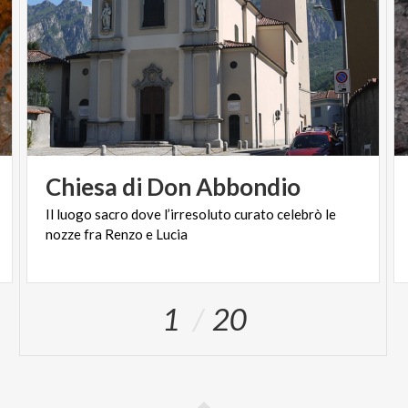
Chiesa
di
Don
Abbondio
Il
luogo
sacro
dove
l’irresoluto
curato
celebrò
le
nozze
fra
Renzo
e
Lucia
1
20