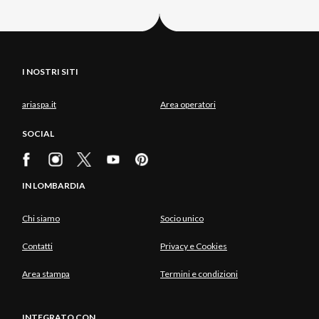
I NOSTRI SITI
ariaspa.it
Area operatori
SOCIAL
IN LOMBARDIA
Chi siamo
Socio unico
Contatti
Privacy e Cookies
Area stampa
Termini e condizioni
INTEGRATO CON