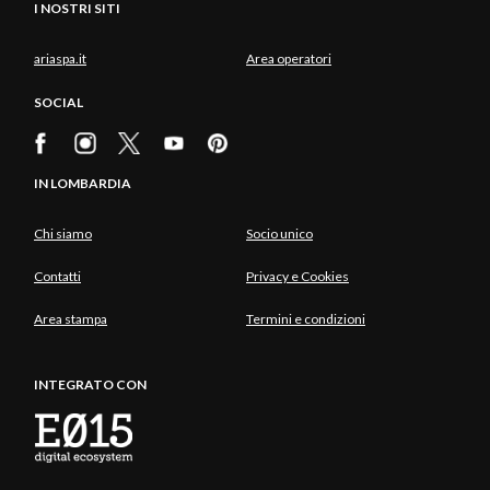
I NOSTRI SITI
ariaspa.it
Area operatori
SOCIAL
IN LOMBARDIA
Chi siamo
Socio unico
Contatti
Privacy e Cookies
Area stampa
Termini e condizioni
INTEGRATO CON