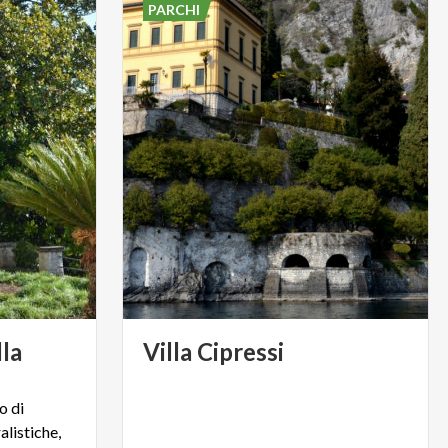
PARCHI
lla
Villa
Cipressi
o di
alistiche,