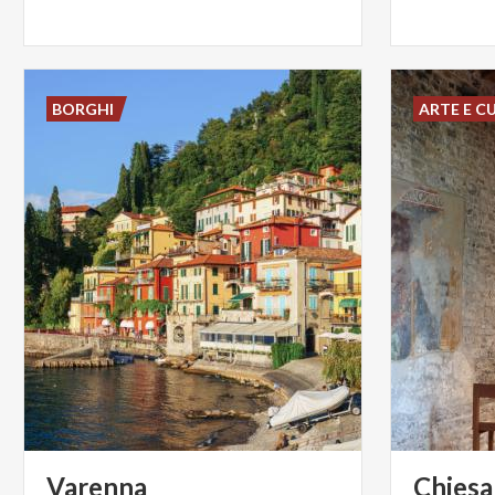
BORGHI
ARTE E C
Varenna
Chiesa