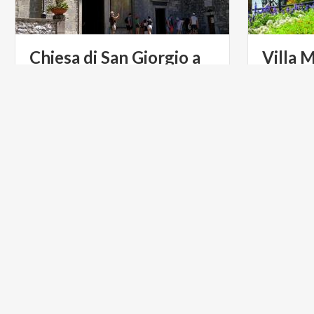
Chiesa di San Giorgio a
Villa
M
Varenna
Villa Mona
casa museo
ARTE E CULTURA
INFOPOI