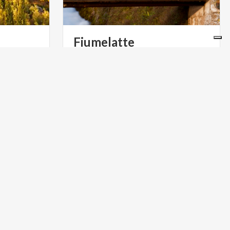
Fiumelatte
A Varenna scopri il fiume più corto
d'Italia e visita la sua sorgente
immersa nella natura.
ACTIVE & GREEN