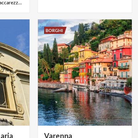
una spettacolare Magnolia accarezza le acque del lago.
BORGHI
aria
Varenna