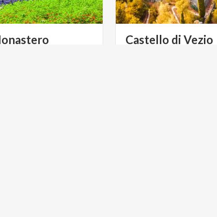
onastero
Castello
di
Vezio
stero, a Varenna, è oggi una
 che ospita vari beni ed
arredi, lascito di tutti i precedenti diversi proprietari.
NT
ACTIVE & GREEN