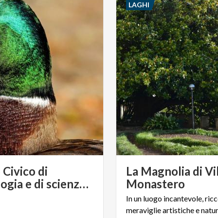
LAGHI
Civico di
La Magnolia di Vi
ornitologia e di scienze naturali "Luigi Scanagatta"
Monastero
In un luogo incantevole, ricc
meraviglie artistiche e natur