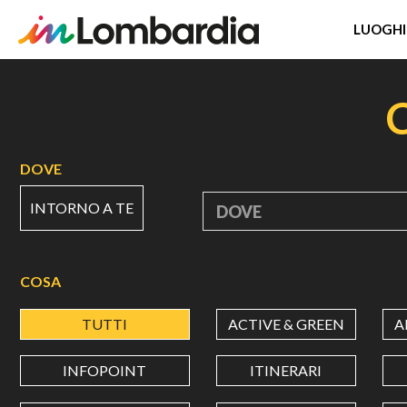
LUOGHI
Salta
al
contenuto
principale
DOVE
INTORNO A TE
DOVE
COSA
TUTTI
ACTIVE & GREEN
A
INFOPOINT
ITINERARI