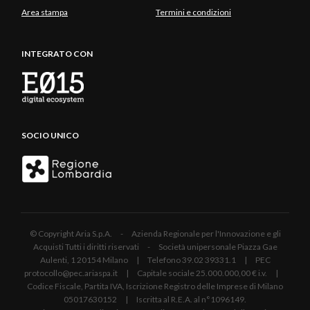
Area stampa
Termini e condizioni
INTEGRATO CON
SOCIO UNICO
© Copyright Aria S.p.A. - Azienda Regionale per l'Innovazione e gli
Acquisti Tutti i diritti riservati - Società unipersonale Piazza Gae
Aulenti, 1 20154 Milano | Telefono 39.02 39331.1 | PEC
protocollo@pec.ariaspa.it | Capitale sociale 25.000.000,00 € i.v. |
Codice Fiscale, Partita IVA, Iscrizione Registro delle Imprese di Milano
05017630152 | Iscritta al R.E.A. al n°1096149.