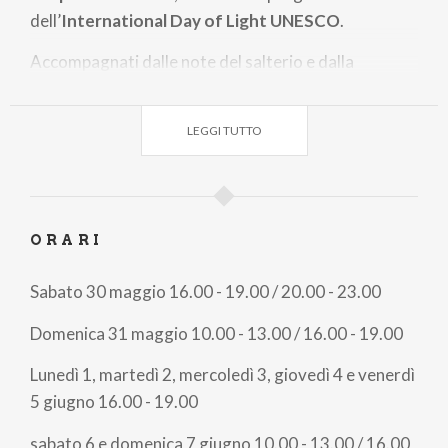
dell’
International Day of Light UNESCO
.
Accompagnati dalle note del salterio e dalla
narrazione poetica della Voce del Lupo, sarete
invitati a “vivificare” la grande spirale. Ogni persona
LEGGI TUTTO
potrà accendere un
lumino
e deporlo nella spirale:
un gesto semplice, ma profondamente simbolico,
per ricordare che la luce cresce soltanto quando
viene condivisa.
ORARI
Vi invitiamo, se possibile, a indossare indumenti dai
toni scuri, per custodire insieme l’atmosfera
Sabato 30 maggio 16.00 - 19.00 / 20.00 - 23.00
spirituale e luminosa dell’evento.
Domenica 31 maggio 10.00 - 13.00 / 16.00 - 19.00
APPUNTAMENTI COLLATERALI
Lunedì 1, martedì 2, mercoledì 3, giovedì 4 e venerdì
Domenica 31 maggio 17.15
5 giugno 16.00 - 19.00
San Francesco e San Gerardo: le affinità
sabato 6 e domenica 7 giugno 10.00 - 13.00 / 16.00