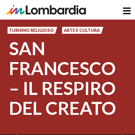
Salta
al
TURISMO RELIGIOSO
ARTE E CULTURA
contenuto
SAN
principale
FRANCESCO
– IL RESPIRO
DEL CREATO