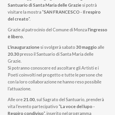
pane
Santuario di Santa Maria delle Grazie
si potrà
visitare la mostra "
SAN FRANCESCO - Il respiro
del creato
".
Grazie al patrocinio del Comune di Monza
l'ingresso
è libero
.
L'inaugurazione
si svolgerà sabato
30 maggio
alle
20.30
presso il Santuario di Santa Maria delle
Grazie.
Si potranno conoscere ed ascoltare gli Artisti e i
Poeti coinvolti nel progetto e tutte le persone che
con la loro collaborazione ne hanno reso possibile
l’attuazione.
Alle ore
21.00
, sul Sagrato del Santuario, prenderà
vita l’evento partecipativo "
La voce del lupo -
Respiro condiviso
", inserito nel programma