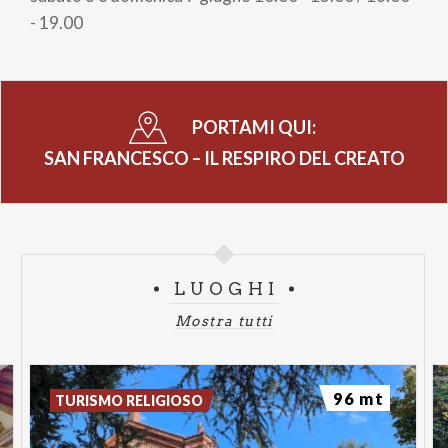
A cura del dott. Luca Bertazzini
- 19.00
Martedì 2, giovedì 4 e venerdì 5 giugno ore 16.30
Laboratorio artistico
A cura di: Mariella Convertini Arosio, Elisabetta Bosisio,
PORTAMI QUI:
Maria Teresa Bolis
SAN FRANCESCO – IL RESPIRO DEL CREATO
Sabato 6 giugno ore 16.30
"Il respiro e la voce"
A cura di Giuseppe D'Addario
Domenica 7 giugno ore 16.30
LUOGHI
Reading poetico
A cura dei Poeti del Cenacolo PAMB
Mostra tutti
96 mt
TURISMO RELIGIOSO