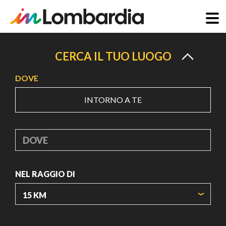
Salta
al
CERCA IL TUO LUOGO
contenuto
DOVE
principale
INTORNO A TE
DOVE
NEL RAGGIO DI
ORIGIN COORDINATES