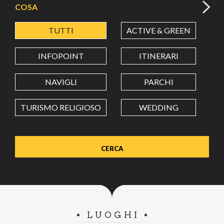
COSA
TUTTI
ACTIVE & GREEN
A
LATITUDINE
INFOPOINT
ITINERARI
LONGITUDINE
NAVIGLI
PARCHI
TURISMO RELIGIOSO
WEDDING
Value in decimal degrees. Use dot (.) as decimal separator.
LUOGHI