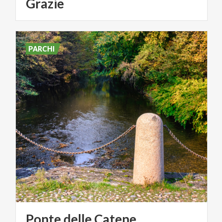
Grazie
PARCHI
Ponte
delle
Catene