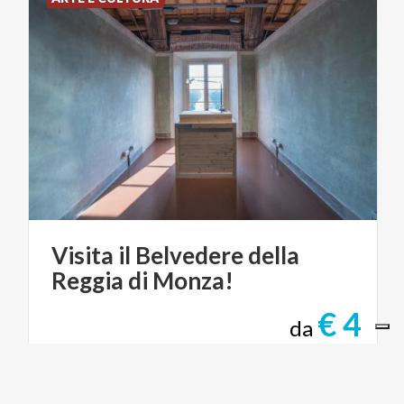
Visita
il
Belvedere
della
Reggia
di
Monza!
€ 4
da
da
CONSORZIO VILLA REALE E PARCO DI MONZA