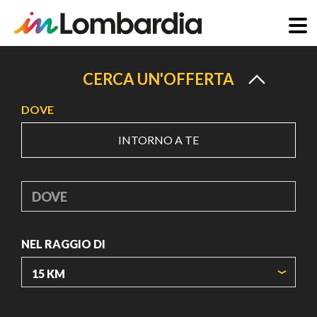
Salta
al
CERCA UN'OFFERTA
contenuto
DOVE
principale
INTORNO A TE
DOVE
NEL RAGGIO DI
ORIGIN COORDINATES