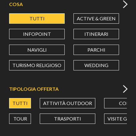
COSA
TUTTI
ACTIVE & GREEN
A
LATITUDINE
INFOPOINT
ITINERARI
LONGITUDINE
NAVIGLI
PARCHI
TURISMO RELIGIOSO
WEDDING
Value in decimal degrees. Use dot (.) as decimal separator.
TIPOLOGIA OFFERTA
TUTTI
ATTIVITÀ OUTDOOR
CORSI
TOUR
TRASPORTI
VISITE GUI