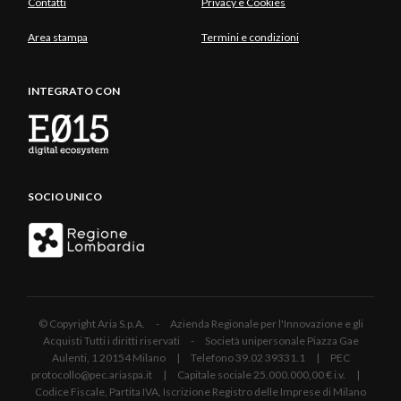
Contatti
Privacy e Cookies
Area stampa
Termini e condizioni
INTEGRATO CON
SOCIO UNICO
© Copyright Aria S.p.A. - Azienda Regionale per l'Innovazione e gli
Acquisti Tutti i diritti riservati - Società unipersonale Piazza Gae
Aulenti, 1 20154 Milano | Telefono 39.02 39331.1 | PEC
protocollo@pec.ariaspa.it | Capitale sociale 25.000.000,00 € i.v. |
Codice Fiscale, Partita IVA, Iscrizione Registro delle Imprese di Milano