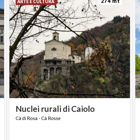
274 mt
ARTE E CULTURA
Nuclei
rurali
di
Caiolo
Cà
di
Rosa
-
Cà
Rosse