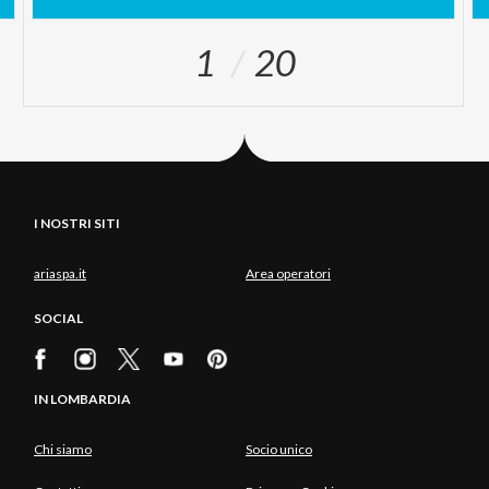
1
20
I NOSTRI SITI
ariaspa.it
Area operatori
SOCIAL
IN LOMBARDIA
Chi siamo
Socio unico