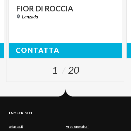
FIOR
DI
ROCCIA
Lanzada
CONTATTA
1
20
I NOSTRI SITI
ariaspa.it
Area operatori