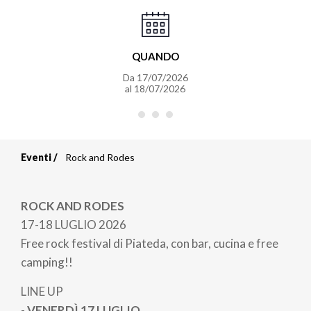
QUANDO
Da
17/07/2026
al
18/07/2026
Eventi
Rock and Rodes
Briciole
di
ROCK AND RODES
pane
17-18 LUGLIO 2026
Free rock festival di Piateda, con bar, cucina e free
camping!!
LINE UP
-
VENERDÌ 17 LUGLIO