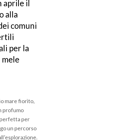
aprile il
o alla
 dei comuni
rtili
li per la
i mele
io mare fiorito,
 un profumo
 perfetta per
ungo un percorso
ll’esplorazione.