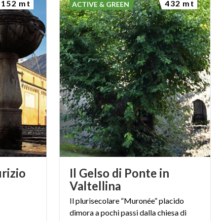
152 mt
432 mt
ACTIVE & GREEN
rizio
Il Gelso di Ponte in
Valtellina
Il plurisecolare “Muronée” placido
dimora a pochi passi dalla chiesa di