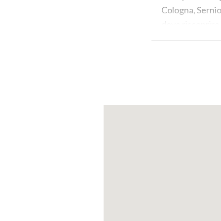
Cologna, Sernio,
dove riscoprire 
Questa escursio
rivelarsi un’opp
sorprenda la git
comune il cui a
strade ciottolat
magico, in cui s
A poco più di 15
centro tra le du