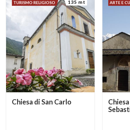
135 mt
TURISMO RELIGIOSO
ARTE E C
Chiesa
di
San
Carlo
Chiesa
Sebast