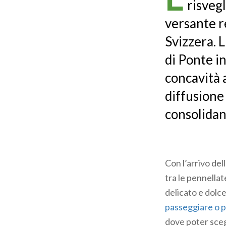
risvegl
versante re
Svizzera. 
di Ponte in
concavità a
diffusione 
consolidan
Con l’arrivo del
tra le pennellat
delicato e dolce
passeggiare o pe
dove poter sceg