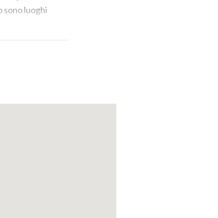
io sono luoghi
ma può anche
l maltempo
a, antico
ontano. Le
 un ambiente
anti del posto.
tellina è poi al
a e storia.