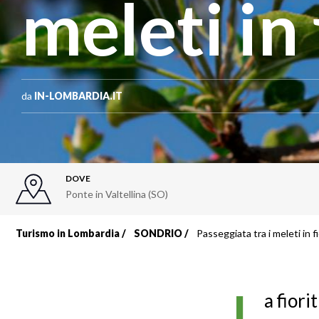
meleti in 
da
IN-LOMBARDIA.IT
DOVE
Ponte in Valtellina (SO)
Turismo in Lombardia
SONDRIO
Passeggiata tra i meleti in f
Briciole
di
L
a fiori
pane