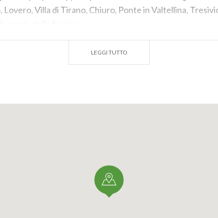
 Lovero, Villa di Tirano, Chiuro, Ponte in Valtellina, Tresiv
la magia delle fioriture.
ne floreale offre il suo meglio con un tempo soleggiato, 
LEGGI TUTTO
ortunità per esplorare borghi locali caratteristici in caso i
a fuori porta. Tra questi merita una visita Ponte in Valtellin
ffascinante centro storico è rimasto sospeso in un tempo l
e, le vecchie corti e i palazzi nobiliari disabitati disegnano
coprire chiese storiche e godersi un tipico pranzo nei ristor
 minuti in auto da Sondrio e 20 minuti da Tirano, Ponte in Val
e località, per un’esplorazione primaverile che unisce natur