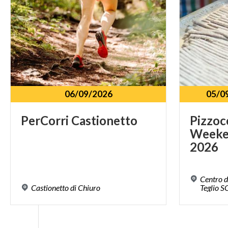
06/09/2026
05/0
PerCorri
Castionetto
Pizzoc
Weeke
2026
Centro d
Castionetto
di
Chiuro