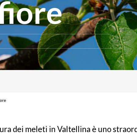
fiore
iore
tura dei meleti in Valtellina è uno straor