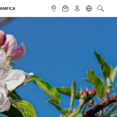
IANIFICA
INFOPOINT
NEWSLETTER
ISCRIVITI
LINGUA
CERCA