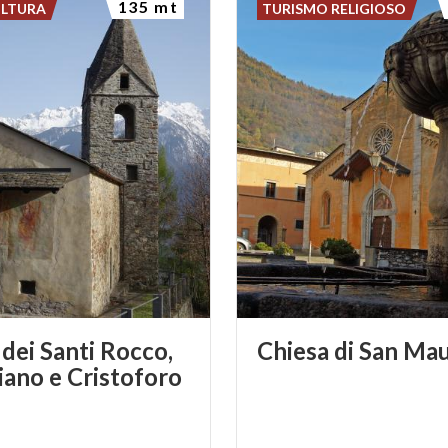
135 mt
ULTURA
TURISMO RELIGIOSO
 dei Santi Rocco,
Chiesa
di
San
Mau
iano e Cristoforo