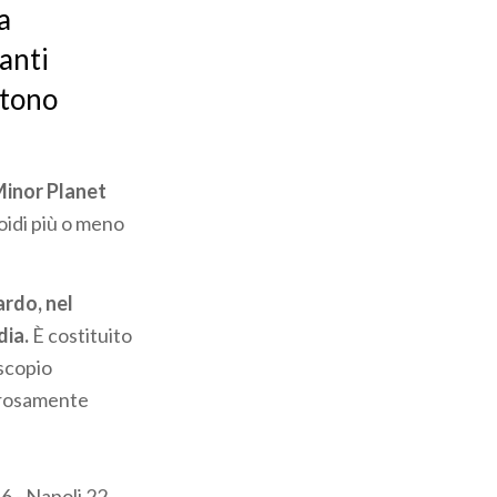
a
santi
ntono
inor Planet
oidi più o meno
ardo, nel
dia.
È costituito
escopio
gorosamente
46 - Napoli 22