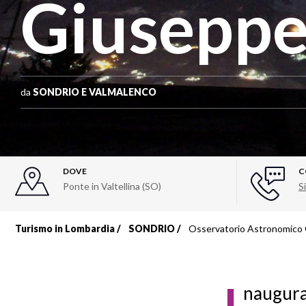
Giuseppe
da
SONDRIO E VALMALENCO
DOVE
C
Ponte in Valtellina (SO)
Si
Turismo in Lombardia
SONDRIO
Osservatorio Astronomico 
Briciole
di
naugurat
pane