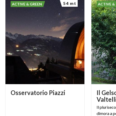
54 mt
ACTIVE & GREEN
ACTIVE &
Osservatorio
Piazzi
Il Gels
Valtell
Il plurise
dimora a po