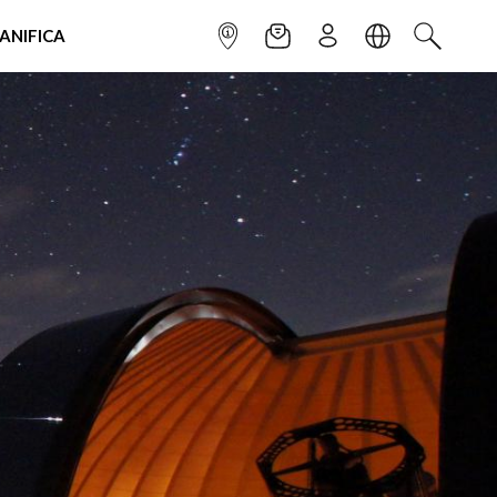
IANIFICA
INFOPOINT
NEWSLETTER
ISCRIVITI
LINGUA
CERCA