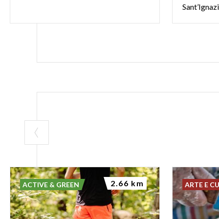
Sant’Ignazi
2.66 km
ACTIVE & GREEN
ARTE E C