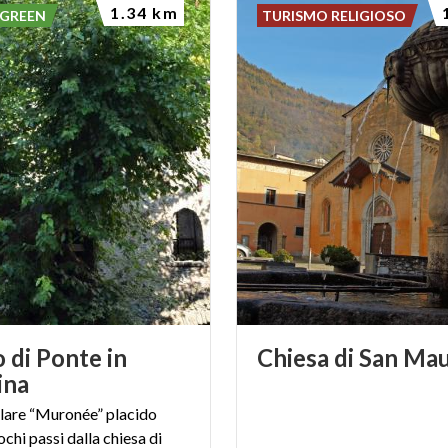
1.34 km
 GREEN
TURISMO RELIGIOSO
o di Ponte in
Chiesa
di
San
Mau
ina
colare “Muronée” placido
chi passi dalla chiesa di