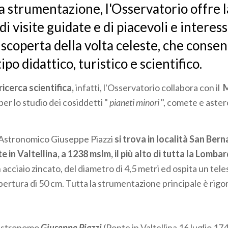
 strumentazione, l'Osservatorio offre l
 di visite guidate e di piacevoli e interes
a scoperta della volta celeste, che conse
tipo didattico, turistico e scientifico.
ricerca scientifica,
infatti, l'Osservatorio collabora con il
M
er lo studio dei cosiddetti "
pianeti minori
", comete e aster
 Astronomico Giuseppe Piazzi
si trova in località San Bern
 in Valtellina, a 1238 mslm, il più alto di tutta la Lombar
 acciaio zincato, del diametro di 4,5 metri ed ospita un tel
apertura di 50 cm. Tutta la strumentazione principale è ri
l'astronomo
Giuseppe Piazzi
(Ponte in Valtellina 16 luglio 17