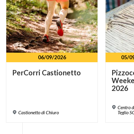
06/09/2026
05/0
PerCorri
Castionetto
Pizzoc
Weeke
2026
Centro d
Castionetto
di
Chiuro