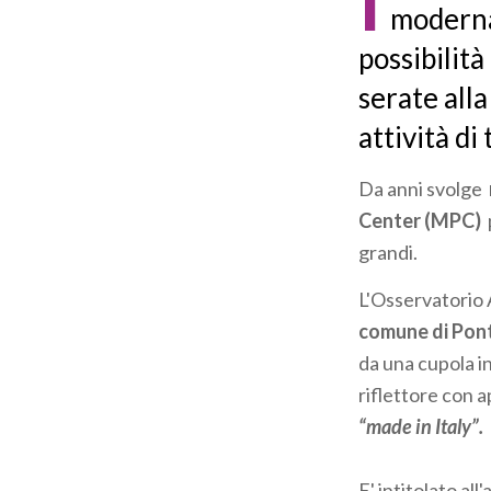
I
moderna
possibilità
serate all
attività di 
Da anni svolge
Center (MPC)
p
grandi.
L'Osservatorio
comune di Ponte
da una cupola in
riflettore con 
“made in Italy”.
E' intitolato al