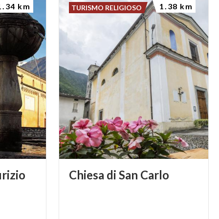
1.34 km
1.38 km
TURISMO RELIGIOSO
rizio
Chiesa
di
San
Carlo