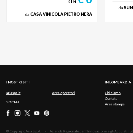
da
da
SUN
da
CASA VINICOLA PIETRO NERA
I NOSTRI SITI
IN LOMBARDIA
ariaspa.it
Area operatori
Chi siamo
Contatti
SOCIAL
Area stampa
© Copyright Aria S.p.A. - Azienda Regionale per l'Innovazione e gli Acquisti