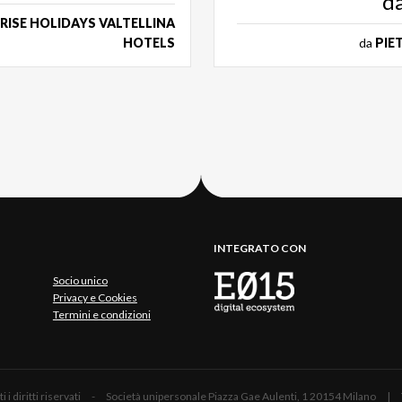
d
RISE HOLIDAYS VALTELLINA
HOTELS
da
PIE
INTEGRATO CON
Socio unico
Privacy e Cookies
Termini e condizioni
 Tutti i diritti riservati - Società unipersonale Piazza Gae Aulenti, 1 20154 Mil