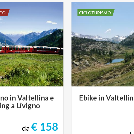
SCO
CICLOTURISMO
nno
in
Valtellina
e
Ebike
in
Valtellin
ing
a
Livigno
€ 158
da