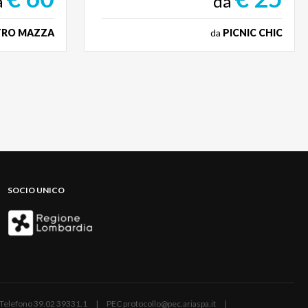
a
da
TRO MAZZA
da
PICNIC CHIC
SOCIO UNICO
ano | Telefono 39.02 39331.1 | PEC protocollo@pec.ariaspa.it |