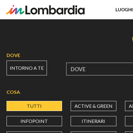
LUOGHI
Salta
al
contenuto
principale
DOVE
INTORNO A TE
DOVE
COSA
TUTTI
ACTIVE & GREEN
A
INFOPOINT
ITINERARI