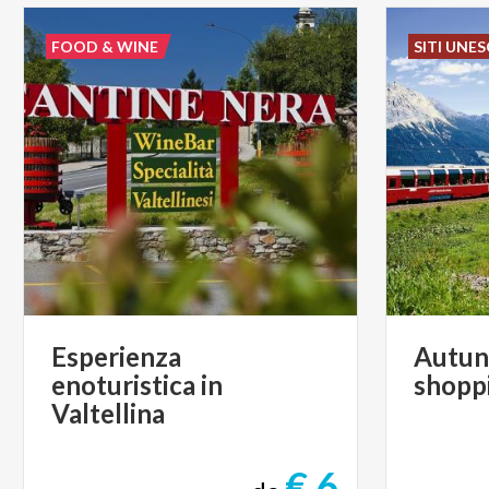
FOOD & WINE
SITI UNE
Esperienza
Autu
enoturistica in
shopp
Valtellina
€ 6