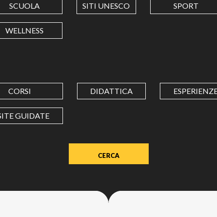
SCUOLA
SITI UNESCO
SPORT
LONGITUDINE
WELLNESS
Value
in
decimal
degrees.
CORSI
DIDATTICA
ESPERIENZ
Use
dot
SITE GUIDATE
(.)
as
decimal
separator.