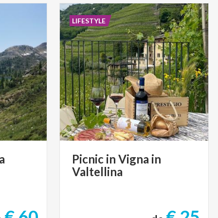
LIFESTYLE
a
Picnic
in
Vigna
in
Valtellina
€ 60
€ 25