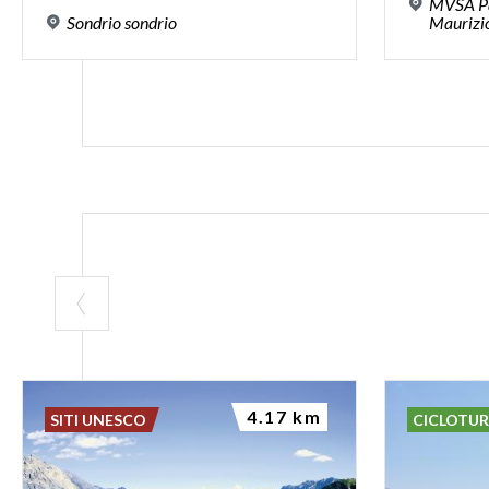
MVSA Pal
Sondrio
sondrio
Maurizi
4.17 km
SITI UNESCO
CICLOTU