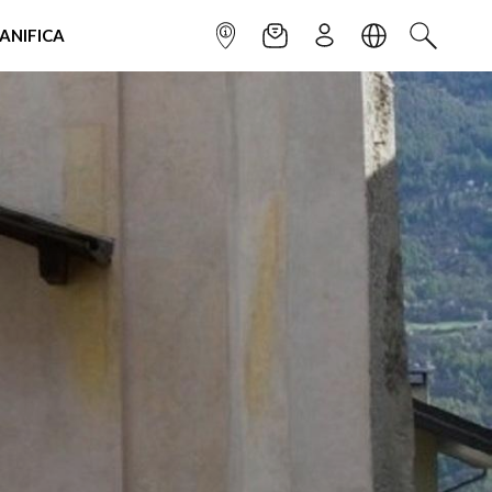
IANIFICA
INFOPOINT
NEWSLETTER
ISCRIVITI
LINGUA
CERCA