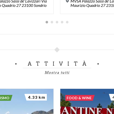
azzo Sassi de' Lavizzari Via
MVSA Palazzo Sassi de' La
o Quadrio 27 23100 Sondrio
Maurizio Quadrio 27 231
ATTIVITÀ
Mostra tutti
4.33 km
RISMO
FOOD & WINE