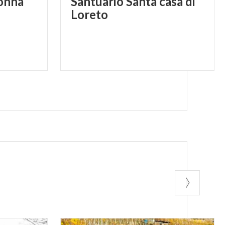
onna
Santuario Santa casa di
Loreto