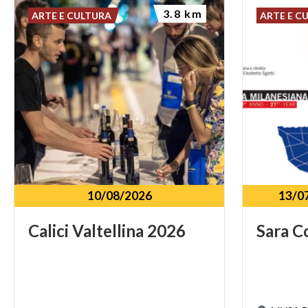
3.8 km
ARTE E CULTURA
ARTE E C
10/08/2026
13/0
Calici
Valtellina
2026
Sara
C