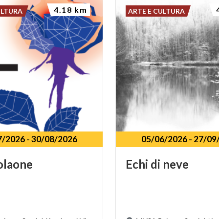
4.18 km
ULTURA
ARTE E CULTURA
7/2026
-
30/08/2026
05/06/2026
-
27/09
olaone
Echi
di
neve