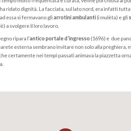
n tempo molto frequentata e curata, venne poi chiusa al pubb
ha ridato dignità. La facciata, sul lato nord, era infatti tutt
ad essa si fermavano gli
arrotini ambulanti
(i mulèta) e gli
) a svolgere il loro lavoro.
legno ripara l'
antico portale d’ingresso
(1696) e due panc
parete esterna sembrano invitare non solo alla preghiera, m
he certamente nei tempi passati animava la piazzetta orna
a.