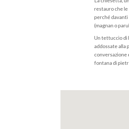
La chiesetta, u
restauro che le 
perché davanti 
(magnan o parulè
Un tettuccio di 
addossate alla 
conversazione c
fontana di pietr