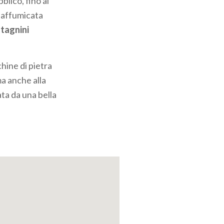
lico, fino al
a affumicata
stagnini
hine di pietra
a anche alla
ta da una bella