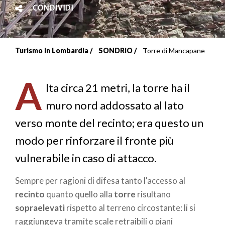
CONDIVIDI
Turismo in Lombardia
SONDRIO
Torre di Mancapane
Briciole
di
A
lta circa 21 metri, la torre ha il
pane
muro nord addossato al lato
verso monte del recinto; era questo un
modo per rinforzare il fronte più
vulnerabile in caso di attacco.
Sempre per ragioni di difesa tanto l'accesso al
recinto
quanto quello alla
torre
risultano
sopraelevati
rispetto al terreno circostante: li si
raggiungeva tramite scale retraibili o piani