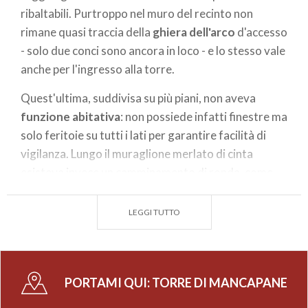
ribaltabili. Purtroppo nel muro del recinto non
rimane quasi traccia della
ghiera dell'arco
d'accesso
- solo due conci sono ancora in loco - e lo stesso vale
anche per l'ingresso alla torre.
Quest'ultima, suddivisa su più piani, non aveva
funzione abitativa
: non possiede infatti finestre ma
solo feritoie su tutti i lati per garantire facilità di
vigilanza. Lungo il muraglione merlato di cinta
esisteva invece un camminamento di ronda, come
indicano chiaramente le tracce rimaste nella
muratura.
LEGGI TUTTO
Secondo alcuni storici sarebbe stato
costruito nel
1327
dai guelfi Capitanei di Sondrio per poter
controllare il Castel Grumello posto più a valle, che
PORTAMI QUI:
TORRE DI MANCAPANE
apparteneva alla famiglia ghibellina dei De Piro, ma