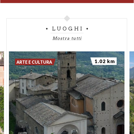
le caratteristiche murarie porterebbero alla
seconda metà del XIII secolo. I Grigioni ordinarono il
suo smantellamento nel 1526.
LUOGHI
Mostra tutti
1.02 km
ARTE E CULTURA